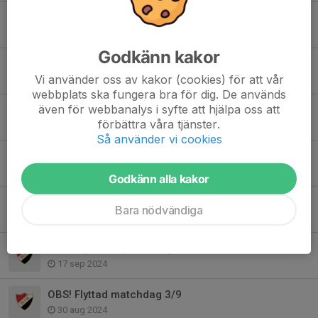
Påminnelse om Företagshockeyn den 1/2
6 jan 2025
Godkänn kakor
Kioskbemanning A-lagets fortsättningsserie
Vi använder oss av kakor (cookies) för att vår
8 dec 2024
webbplats ska fungera bra för dig. De används
även för webbanalys i syfte att hjälpa oss att
Lag- och porträttfoto 11/11
förbättra våra tjänster.
3 nov 2024
Så använder vi cookies
Bortamatch imorgon - info om buss m.m.
9 okt 2024
Godkänn alla kakor
Söndag 13/10 match mot Västervik - i Gislaved
Bara nödvändiga
6 okt 2024
Samling 16:45 på fredag 20/9
17 sep 2024
OBS! Flyttad matchdag 3/9
30 aug 2024