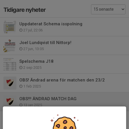
Tidigare nyheter
Uppdaterat Schema isspolning
27 jul, 22:06
Joel Lundqvist till Nittorp!
27 jun, 13:05
Spelschema J18
2 sep 2025
OBS! Ändrad arena för matchen den 23/2
1 feb 2025
OBS!!! ÄNDRAD MATCH DAG
13 jan 2025
Körschema, bemanning sek för resterande matcher + uppdrag företagshockeyn
6 jan 2025