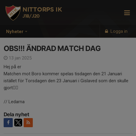
NITTORPS IK
J18/J20
Logga in
Nyheter
OBS!!! ÄNDRAD MATCH DAG
13 jan 2025
Hej på er
Matchen mot Boro kommer spelas tisdagen den 21 Januari
istället för Torsdagen den 23 Januari i Gislaved som den skulle
gjort🙋‍♀️
// Ledarna
Dela nyhet