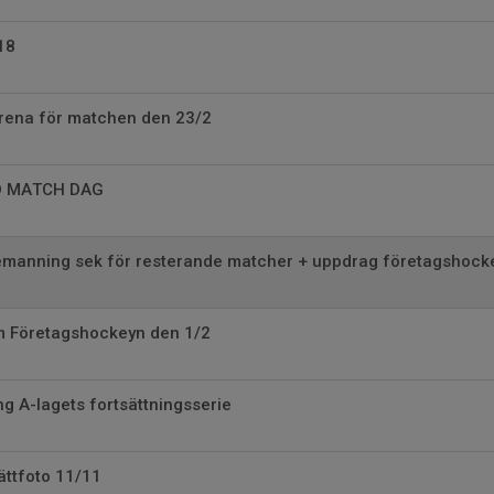
18
rena för matchen den 23/2
D MATCH DAG
manning sek för resterande matcher + uppdrag företagshock
 Företagshockeyn den 1/2
 A-lagets fortsättningsserie
ättfoto 11/11