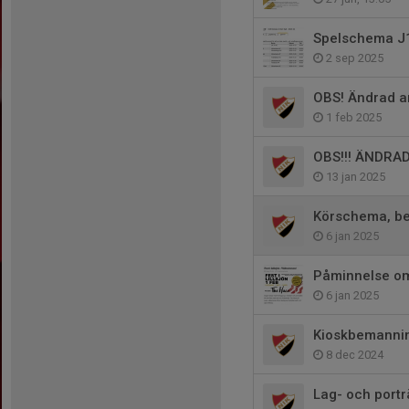
Spelschema J
2 sep 2025
OBS! Ändrad a
1 feb 2025
OBS!!! ÄNDRA
13 jan 2025
Körschema, be
6 jan 2025
Påminnelse om
6 jan 2025
Kioskbemanning
8 dec 2024
Lag- och portr