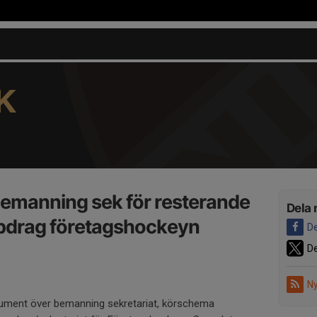
K
emanning sek för resterande
Dela 
pdrag företagshockeyn
De
De
Ny
ument över bemanning sekretariat, körschema