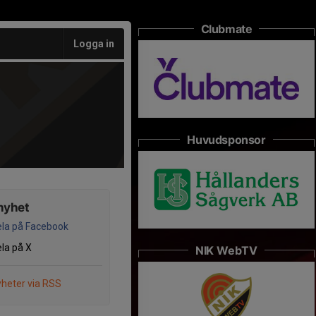
Clubmate
Logga in
Huvudsponsor
nyhet
la på Facebook
la på X
NIK WebTV
heter via RSS