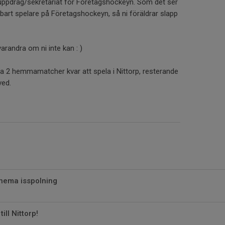
pdrag/sekretariat för Företagshockeyn. Som det ser
bart spelare på Företagshockeyn, så ni föräldrar slapp
arandra om ni inte kan : )
ra 2 hemmamatcher kvar att spela i Nittorp, resterande
ved.
hema isspolning
ill Nittorp!