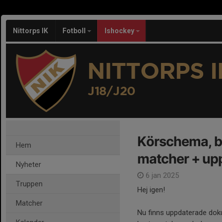
Nittorps IK
Fotboll
Ishockey
NITTORPS I
J18/J20
Körschema, b
Hem
matcher + up
Nyheter
6 jan 2025
Truppen
Hej igen!
Matcher
Nu finns uppdaterade dok