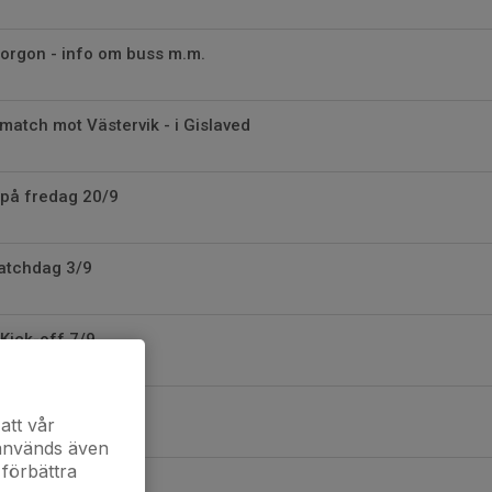
orgon - info om buss m.m.
atch mot Västervik - i Gislaved
 på fredag 20/9
matchdag 3/9
 Kick-off 7/9
att vår
 används även
 förbättra