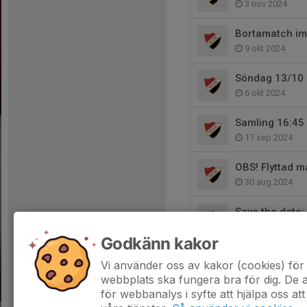
3 nov 2024
Bortamatch im
9 okt 2024
Söndag 13/10 m
6 okt 2024
Samling 16:45
17 sep 2024
OBS! Flyttad 
30 aug 2024
Save the date:
8 aug 2024
Godkänn kakor
Isbygget.
Vi använder oss av kakor (cookies) för 
26 jul 2024
webbplats ska fungera bra för dig. De
för webbanalys i syfte att hjälpa oss att