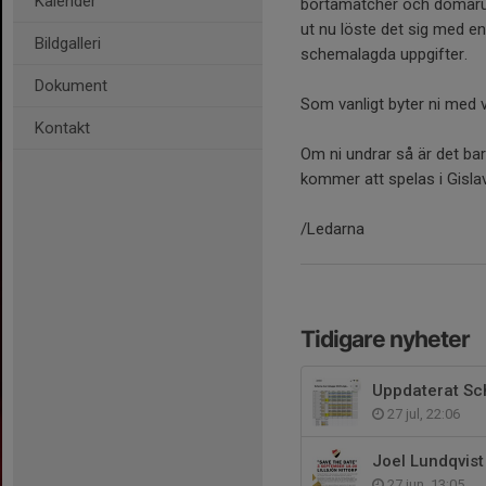
Kalender
bortamatcher och domarup
ut nu löste det sig med en
Bildgalleri
schemalagda uppgifter.
Dokument
Som vanligt byter ni med v
Kontakt
Om ni undrar så är det ba
kommer att spelas i Gisla
/Ledarna
Tidigare nyheter
Uppdaterat Sc
27 jul, 22:06
Joel Lundqvist t
27 jun, 13:05