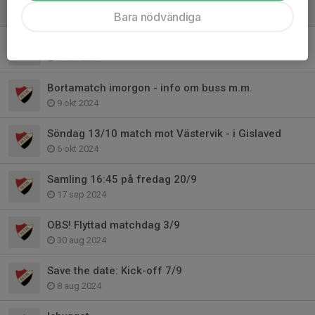
8 dec 2024
Bara nödvändiga
Lag- och porträttfoto 11/11
3 nov 2024
Bortamatch imorgon - info om buss m.m.
9 okt 2024
Söndag 13/10 match mot Västervik - i Gislaved
6 okt 2024
Samling 16:45 på fredag 20/9
17 sep 2024
OBS! Flyttad matchdag 3/9
30 aug 2024
Save the date: Kick-off 7/9
8 aug 2024