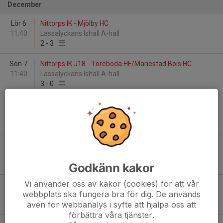
December
Lör 6
Nittorps IK - Mjölby HC
11:40
Lassalyckans Ishall A-hall
2
-
3
Sön 7
Nittorps IK J18 - Töreboda HF/Mariestad Bois HC
11:40
Lassalyckans Ishall A-hall
3
-
0
Lör 13
Nittorps IK - IK Guts/Valdemarsviks IF/Vita Häste...
12:00
Nittorps Ishall
7
-
0
Sön 14
Skövde Hockey Club - Nittorps IK J18
14:15
Billingehov
5
-
6
EF
Godkänn kakor
Vi använder oss av kakor (cookies) för att vår
Tis 16
Nittorps IK - Tranås AIF
webbplats ska fungera bra för dig. De används
19:00
Lassalyckans Ishall A-hall
även för webbanalys i syfte att hjälpa oss att
1
-
7
förbättra våra tjänster.