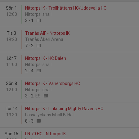
Sön 1
Nittorps IK - Trollhättans HC/Uddevalla HC
12:00
Nittorps Ishall
3
-
1
Tis 3
Tranås AIF - Nittorps IK
19:20
Tranås Åkeri Arena
7
-
2
Lör 7
Nittorps IK - HC Dalen
11:00
Nittorps Ishall
2
-
4
Sön 8
Nittorps IK - Vänersborgs HC
12:00
Nittorps Ishall
3
-
2
ES
Lör 14
Nittorps IK - Linköping Mighty Ravens HC
13:30
Lassalyckans Ishall B-Hall
8
-
3
Sön 15
LN 70 HC - Nittorps IK