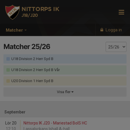
NITTORPS IK
J18/J20
Logga in
Matcher
Matcher 25/26
U18 Division 2 Herr Syd B
U18 Division 2 Herr Syd B Vår
U20 Division 1 Herr Syd B
Visa
fler
September
Lör 20
Nittorps IK J20 - Mariestad BoIS HC
12:10
Lassalyckans Ishall A-hall