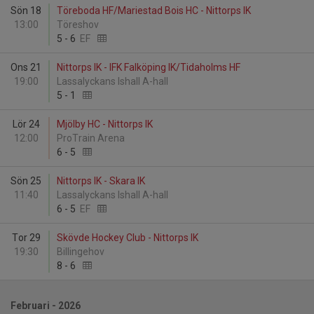
Sön 18
Töreboda HF/Mariestad Bois HC - Nittorps IK
13:00
Töreshov
5
-
6
EF
Ons 21
Nittorps IK - IFK Falköping IK/Tidaholms HF
19:00
Lassalyckans Ishall A-hall
5
-
1
Lör 24
Mjölby HC - Nittorps IK
12:00
ProTrain Arena
6
-
5
Sön 25
Nittorps IK - Skara IK
11:40
Lassalyckans Ishall A-hall
6
-
5
EF
Tor 29
Skövde Hockey Club - Nittorps IK
19:30
Billingehov
8
-
6
Februari - 2026