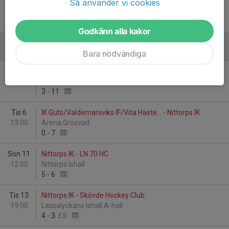
Så använder vi cookies
Lör 20
HC Dalen - Nittorps IK
15:40
Smedjehov
6
-
2
Godkänn alla kakor
Januari - 2026
Bara nödvändiga
Lör 3
Linköping Mighty Ravens HC - Nittorps IK
14:00
Stångebro Ishall
3
-
11
Tis 6
IK Guts/Valdemarsviks IF/Vita Häste... - Nittorps IK
13:00
Arena Grosvad
0
-
7
Sön 11
Nittorps IK - LN 70 HC
12:00
Nittorps Ishall
5
-
6
Tis 13
Nittorps IK - Skövde Hockey Club
19:00
Lassalyckans Ishall A-hall
4
-
3
ES