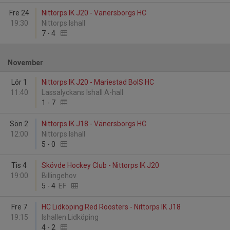
Fre 24
Nittorps IK J20 - Vänersborgs HC
19:30
Nittorps Ishall
7
-
4
November
Lör 1
Nittorps IK J20 - Mariestad BoIS HC
11:40
Lassalyckans Ishall A-hall
1
-
7
Sön 2
Nittorps IK J18 - Vänersborgs HC
12:00
Nittorps Ishall
5
-
0
Tis 4
Skövde Hockey Club - Nittorps IK J20
19:00
Billingehov
5
-
4
EF
Fre 7
HC Lidköping Red Roosters - Nittorps IK J18
19:15
Ishallen Lidköping
4
-
2