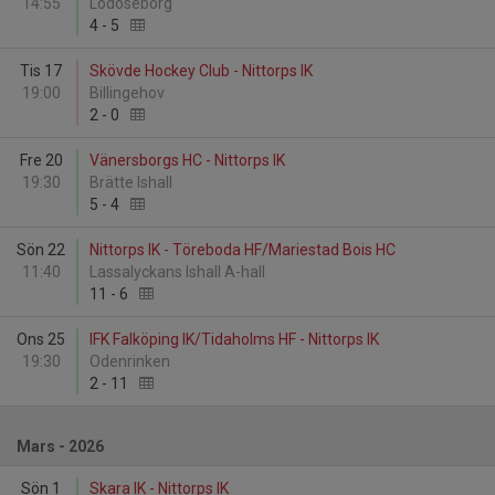
14:55
Lödöseborg
4
-
5
Tis 17
Skövde Hockey Club - Nittorps IK
19:00
Billingehov
2
-
0
Fre 20
Vänersborgs HC - Nittorps IK
19:30
Brätte Ishall
5
-
4
Sön 22
Nittorps IK - Töreboda HF/Mariestad Bois HC
11:40
Lassalyckans Ishall A-hall
11
-
6
Ons 25
IFK Falköping IK/Tidaholms HF - Nittorps IK
19:30
Odenrinken
2
-
11
Mars - 2026
Sön 1
Skara IK - Nittorps IK