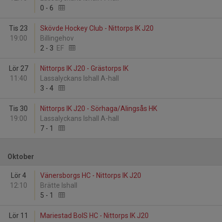
0
-
6
Tis 23
Skövde Hockey Club - Nittorps IK J20
19:00
Billingehov
2
-
3
EF
Lör 27
Nittorps IK J20 - Grästorps IK
11:40
Lassalyckans Ishall A-hall
3
-
4
Tis 30
Nittorps IK J20 - Sörhaga/Alingsås HK
19:00
Lassalyckans Ishall A-hall
7
-
1
Oktober
Lör 4
Vänersborgs HC - Nittorps IK J20
12:10
Brätte Ishall
5
-
1
Lör 11
Mariestad BoIS HC - Nittorps IK J20