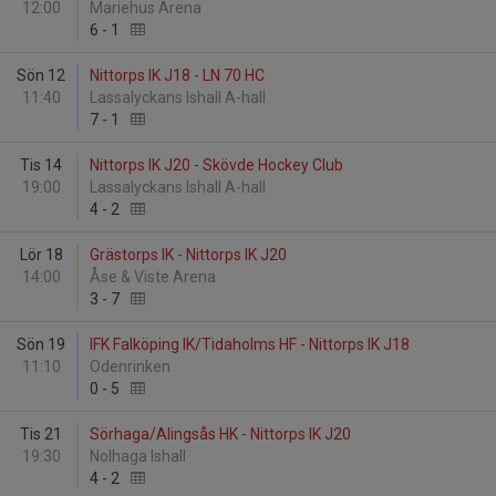
12:00
Mariehus Arena
6
-
1
Sön 12
Nittorps IK J18 - LN 70 HC
11:40
Lassalyckans Ishall A-hall
7
-
1
Tis 14
Nittorps IK J20 - Skövde Hockey Club
19:00
Lassalyckans Ishall A-hall
4
-
2
Lör 18
Grästorps IK - Nittorps IK J20
14:00
Åse & Viste Arena
3
-
7
Sön 19
IFK Falköping IK/Tidaholms HF - Nittorps IK J18
11:10
Odenrinken
0
-
5
Tis 21
Sörhaga/Alingsås HK - Nittorps IK J20
19:30
Nolhaga Ishall
4
-
2