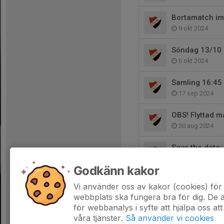
Bortamatch im
9 okt 2024
Söndag 13/10 m
6 okt 2024
Samling 16:45
17 sep 2024
OBS! Flyttad 
30 aug 2024
Save the date:
8 aug 2024
Godkänn kakor
Isbygget.
Vi använder oss av kakor (cookies) för 
26 jul 2024
webbplats ska fungera bra för dig. De
för webbanalys i syfte att hjälpa oss att
våra tjänster.
Så använder vi cookies