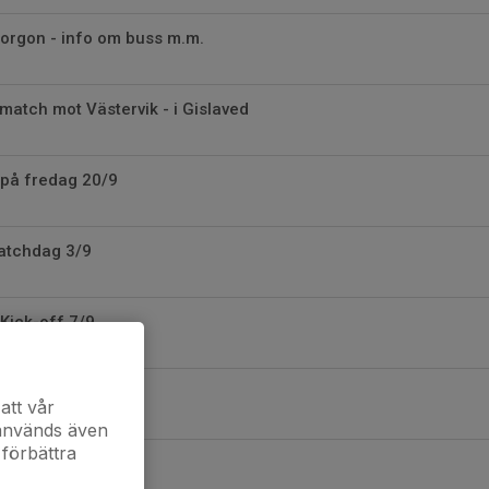
orgon - info om buss m.m.
atch mot Västervik - i Gislaved
 på fredag 20/9
matchdag 3/9
 Kick-off 7/9
att vår
 används även
 förbättra