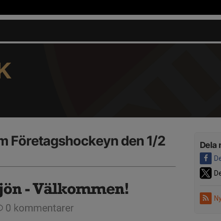
K
m Företagshockeyn den 1/2
Dela 
De
De
Ny