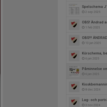
Spelschema J
2 sep 2025
OBS! Ändrad a
1 feb 2025
OBS!!! ÄNDRA
13 jan 2025
Körschema, be
6 jan 2025
Påminnelse om
6 jan 2025
Kioskbemanning
8 dec 2024
Lag- och portr
3 nov 2024