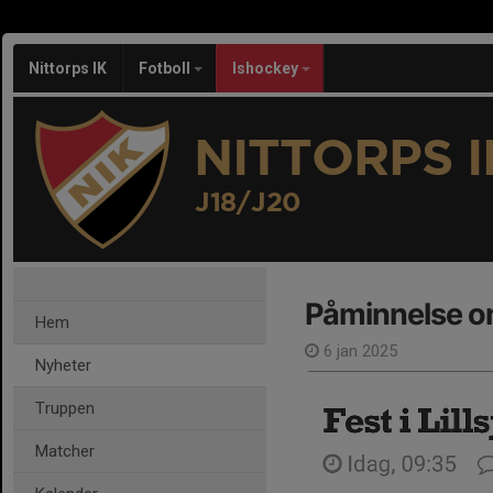
Nittorps IK
Fotboll
Ishockey
NITTORPS I
J18/J20
Påminnelse o
Hem
6 jan 2025
Nyheter
Truppen
Matcher