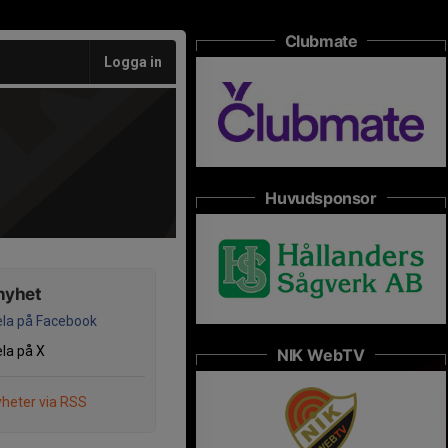
Clubmate
Logga in
Huvudsponsor
nyhet
la på Facebook
la på X
NIK WebTV
heter via RSS