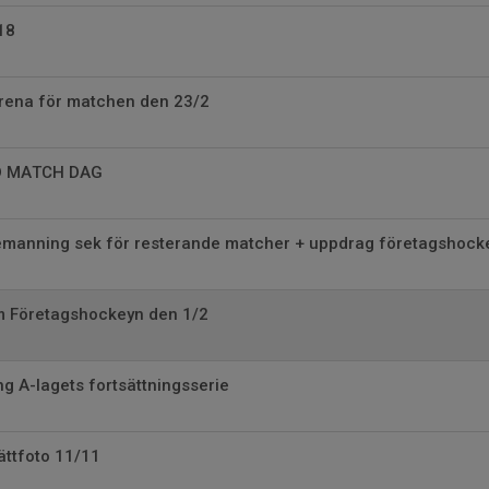
18
rena för matchen den 23/2
D MATCH DAG
manning sek för resterande matcher + uppdrag företagshock
 Företagshockeyn den 1/2
 A-lagets fortsättningsserie
ättfoto 11/11