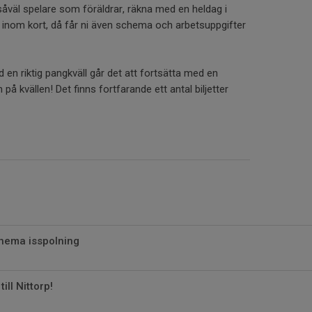
såväl spelare som föräldrar, räkna med en heldag i
 inom kort, då får ni även schema och arbetsuppgifter
d en riktig pangkväll går det att fortsätta med en
 på kvällen! Det finns fortfarande ett antal biljetter
hema isspolning
ill Nittorp!