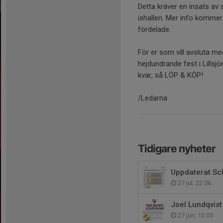
Detta kräver en insats av 
ishallen. Mer info kommer
fördelade.
För er som vill avsluta me
hejdundrande fest i Lillsjön
kvar, så LÖP & KÖP!
/Ledarna
Tidigare nyheter
Uppdaterat Sc
27 jul, 22:06
Joel Lundqvist t
27 jun, 13:05