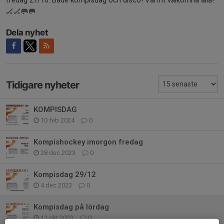
fredag 27/10. Både kompisdag och disco! Varmt välkomna alla!
🏒🏒🥅🥅
Dela nyhet
Tidigare nyheter
KOMPISDAG
10 feb 2024
0
Kompishockey imorgon fredag
28 dec 2023
0
Kompisdag 29/12
4 dec 2023
0
Kompisdag på lördag
11 okt 2023
0