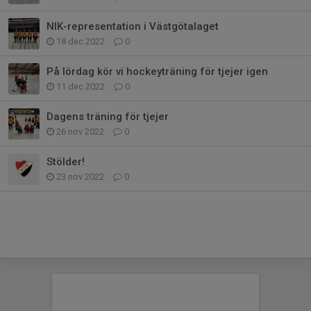
NIK-representation i Västgötalaget
18 dec 2022
0
På lördag kör vi hockeyträning för tjejer igen
11 dec 2022
0
Dagens träning för tjejer
26 nov 2022
0
Stölder!
23 nov 2022
0