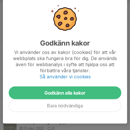
Dags för säsongsavslutning!
9 mar 2023
0
På lördag kör vi igen!
22 feb 2023
0
Godkänn kakor
Företagscupen blev en succé!
Vi använder oss av kakor (cookies) för att vår
10 feb 2023
0
webbplats ska fungera bra för dig. De används
även för webbanalys i syfte att hjälpa oss att
Nytt träningspass för tjejer
förbättra våra tjänster.
6 feb 2023
0
Så använder vi cookies
Nytt träningspass för tjejer
9 jan 2023
0
Godkänn alla kakor
Prova på hockey tors 29/12 och fre 6/1
Bara nödvändiga
27 dec 2022
0
Hockeyträning för tjejer
25 dec 2022
0