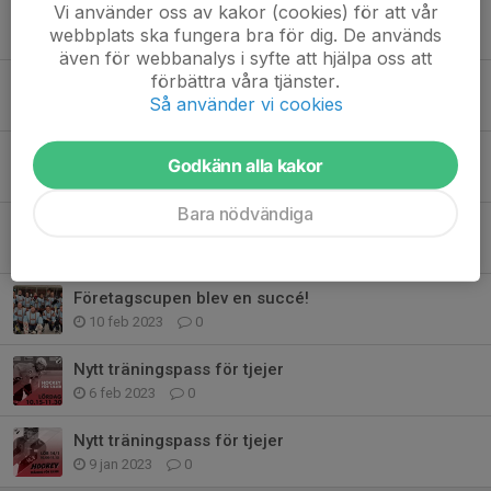
Vi använder oss av kakor (cookies) för att vår
Kompisdag 29/12
webbplats ska fungera bra för dig. De används
4 dec 2023
0
även för webbanalys i syfte att hjälpa oss att
förbättra våra tjänster.
Kompisdag på lördag
Så använder vi cookies
11 okt 2023
0
Dags för säsongsavslutning!
Godkänn alla kakor
9 mar 2023
0
Bara nödvändiga
På lördag kör vi igen!
22 feb 2023
0
Företagscupen blev en succé!
10 feb 2023
0
Nytt träningspass för tjejer
6 feb 2023
0
Nytt träningspass för tjejer
9 jan 2023
0