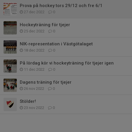
Prova på hockey tors 29/12 och fre 6/1
27 dec 2022
0
Hockeyträning för tjejer
25 dec 2022
0
NIK-representation i Västgötalaget
18 dec 2022
0
På lördag kör vi hockeyträning för tjejer igen
11 dec 2022
0
Dagens träning för tjejer
26 nov 2022
0
Stölder!
23 nov 2022
0