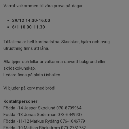
Varmt välkommen till våra prova på-dagar:
29/12 14.30-16.00
6/1 10.00-11.30
Tillfällena är helt kostnadsfria. Skridskor, hjälm och övrig
utrustning finns att låna.
Alla tjejer och killar är välkomna oavsett bakgrund eller
skridskokunskap.
Ledare finns på plats i ishallen.
Vi bjuder på korv med bröd!
Kontaktpersoner:
Födda -14 Jesper Skoglund 070-8709964
Födda -13 Jonas Söderman 073-6449907
Födda -11/12 Markus Rydäng 076-1046779
Födda -10 Mattias Bäckström 070-2751752