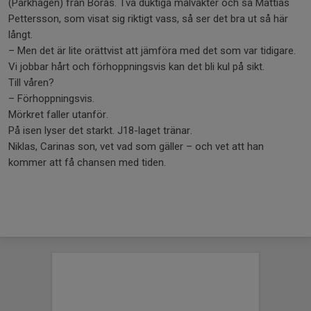
(Parkhagen) från Borås. Två duktiga målvakter och så Mattias
Pettersson, som visat sig riktigt vass, så ser det bra ut så här
långt.
– Men det är lite orättvist att jämföra med det som var tidigare.
Vi jobbar hårt och förhoppningsvis kan det bli kul på sikt.
Till våren?
– Förhoppningsvis.
Mörkret faller utanför.
På isen lyser det starkt. J18-laget tränar.
Niklas, Carinas son, vet vad som gäller – och vet att han
kommer att få chansen med tiden.