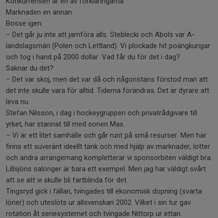
Konkurrensen är en av förklaringarna.
Marknaden en annan.
Bosse igen:
– Det går ju inte att jämföra alls. Steblecki och Abols var A-
landslagsmän (Polen och Lettland). Vi plockade hit poängkungar
och tog i hand på 2000 dollar. Vad får du för det i dag?
Saknar du det?
– Det var skoj, men det var då och någonstans förstod man att
det inte skulle vara för alltid. Tiderna förändras. Det är dyrare att
leva nu.
Stefan Nilsson, i dag i hockeygruppen och privatrådgivare till
yrket, har stannat till med sonen Max.
– Vi är ett litet samhälle och går runt på små resurser. Men här
finns ett suveränt ideellt tänk och med hjälp av marknader, lotter
och andra arrangemang kompletterar vi sponsorbiten väldigt bra.
Lillsjöns salonger är bara ett exempel. Men jag har väldigt svårt
att se att vi skulle bli fartblinda för det.
Tingsryd gick i fällan, tvingades till ekonomisk dopning (svarta
löner) och uteslöts ur allsvenskan 2002. Vilket i sin tur gav
rotation åt seriesystemet och tvingade Nittorp ur ettan.