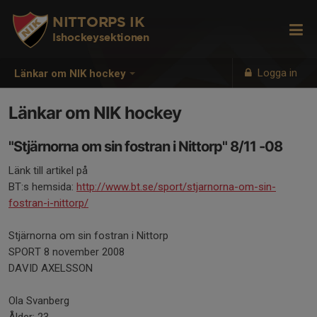
NITTORPS IK
Ishockeysektionen
Logga in
Länkar om NIK hockey
Länkar om NIK hockey
"Stjärnorna om sin fostran i Nittorp" 8/11 -08
Länk till artikel på
BT:s hemsida:
http://www.bt.se/sport/stjarnorna-om-sin-
fostran-i-nittorp/
Stjärnorna om sin fostran i Nittorp
SPORT 8 november 2008
DAVID AXELSSON
Ola Svanberg