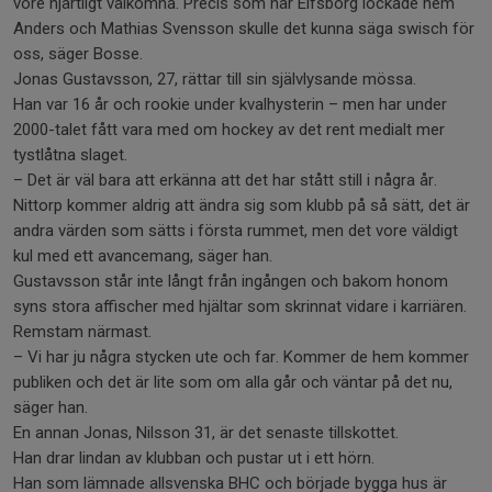
vore hjärtligt välkomna. Precis som när Elfsborg lockade hem
Anders och Mathias Svensson skulle det kunna säga swisch för
oss, säger Bosse.
Jonas Gustavsson, 27, rättar till sin självlysande mössa.
Han var 16 år och rookie under kvalhysterin – men har under
2000-talet fått vara med om hockey av det rent medialt mer
tystlåtna slaget.
– Det är väl bara att erkänna att det har stått still i några år.
Nittorp kommer aldrig att ändra sig som klubb på så sätt, det är
andra värden som sätts i första rummet, men det vore väldigt
kul med ett avancemang, säger han.
Gustavsson står inte långt från ingången och bakom honom
syns stora affischer med hjältar som skrinnat vidare i karriären.
Remstam närmast.
– Vi har ju några stycken ute och far. Kommer de hem kommer
publiken och det är lite som om alla går och väntar på det nu,
säger han.
En annan Jonas, Nilsson 31, är det senaste tillskottet.
Han drar lindan av klubban och pustar ut i ett hörn.
Han som lämnade allsvenska BHC och började bygga hus är