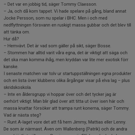
– Det var en jobbig tid, säger Tommy Claesson.
– Ja, och då kom tappet. Vi hade spelare på gång, bland annat
Jocke Persson, som nu spelar i BHC. Men i och med
nedflyttningen försvann en ruskigt massa gubbar och det blev till
att tänka om.
Hur då?
– Hemvävt. Det är vad som gäller på sikt, säger Bosse.
– Stommen har alltid varit våra egna, det är viktigt att säga och
det ska man komma ihåg, men kryddan var lite mer exotisk förr
kanske.
I senaste matchen var tolv ur startuppställningen egna produkter
och en lista över klubbens olika årgångar visar på elva lag – plus
skridskoskola.
– Inte en åldersgrupp vi hoppar över och det tycker jag är
oerhört viktigt. Man blir glad över att titta ut över isen här och
massa knattar försöker att trampa runt konerna, säger Tommy.
Vad är nästa steg?
– Runt A-laget vore det att få hem Jimmy, Mattias eller Lenny.
De som är närmast. Även om Wallenberg (Patrik) och de andra