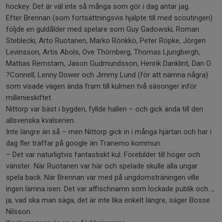
hockey. Det är väl inte så många som gör i dag antar jag.
Efter Brennan (som fortsättningsvis hjälpte till med scoutingen)
följde en guldålder med spelare som Guy Gadowski, Roman
Steblecki, Arto Ruotanen, Marko Rönkkö, Peter Röpke, Jörgen
Levinsson, Artis Abols, Ove Thörnberg, Thomas Ljungbergh,
Mattias Remstam, Jason Gudmundsson, Henrik Danklint, Dan O
?Connell, Lenny Dower och Jimmy Lund (för att nämna några)
som visade vägen ända fram till kulmen två säsonger inför
millenieskiftet.
Nittorp var bäst i bygden, fyllde hallen – och gick ända till den
allsvenska kvalserien.
Inte längre än så – men Nittorp gick in i många hjärtan och har i
dag fler träffar på google än Tranemo kommun.
– Det var naturligtvis fantastiskt kul. Förebilder till höger och
vänster. När Ruotanen var här och spelade skulle alla ungar
spela back. När Brennan var med på ungdomsträningen ville
ingen lämna isen. Det var affischnamn som lockade publik och...,
ja, vad ska man säga, det är inte lika enkelt längre, säger Bosse
Nilsson.