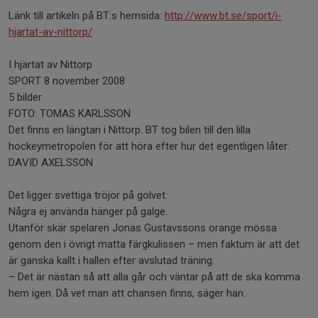
Länk till artikeln på BT:s hemsida:
http://www.bt.se/sport/i-
hjartat-av-nittorp/
I hjärtat av Nittorp
SPORT 8 november 2008
5 bilder
FOTO: TOMAS KARLSSON
Det finns en längtan i Nittorp. BT tog bilen till den lilla
hockeymetropolen för att höra efter hur det egentligen låter.
DAVID AXELSSON
Det ligger svettiga tröjor på golvet.
Några ej använda hänger på galge.
Utanför skär spelaren Jonas Gustavssons orange mössa
genom den i övrigt matta färgkulissen – men faktum är att det
är ganska kallt i hallen efter avslutad träning.
– Det är nästan så att alla går och väntar på att de ska komma
hem igen. Då vet man att chansen finns, säger han.