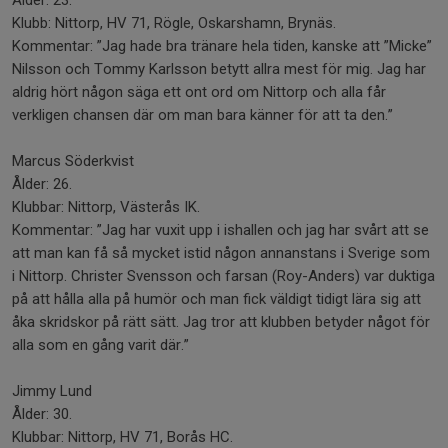
Ålder: 23.
Klubb: Nittorp, HV 71, Rögle, Oskarshamn, Brynäs.
Kommentar: ”Jag hade bra tränare hela tiden, kanske att ”Micke”
Nilsson och Tommy Karlsson betytt allra mest för mig. Jag har
aldrig hört någon säga ett ont ord om Nittorp och alla får
verkligen chansen där om man bara känner för att ta den.”
Marcus Söderkvist
Ålder: 26.
Klubbar: Nittorp, Västerås IK.
Kommentar: ”Jag har vuxit upp i ishallen och jag har svårt att se
att man kan få så mycket istid någon annanstans i Sverige som
i Nittorp. Christer Svensson och farsan (Roy-Anders) var duktiga
på att hålla alla på humör och man fick väldigt tidigt lära sig att
åka skridskor på rätt sätt. Jag tror att klubben betyder något för
alla som en gång varit där.”
Jimmy Lund
Ålder: 30.
Klubbar: Nittorp, HV 71, Borås HC.