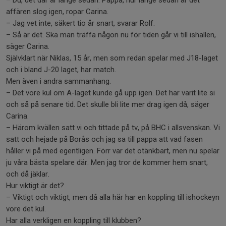
– Du, det där är länge sedan. Pappa, hur länge sedan är det
affären slog igen, ropar Carina.
– Jag vet inte, säkert tio år snart, svarar Rolf.
– Så är det. Ska man träffa någon nu för tiden går vi till ishallen,
säger Carina.
Självklart när Niklas, 15 år, men som redan spelar med J18-laget
och i bland J-20 laget, har match.
Men även i andra sammanhang.
– Det vore kul om A-laget kunde gå upp igen. Det har varit lite si
och så på senare tid. Det skulle bli lite mer drag igen då, säger
Carina.
– Härom kvällen satt vi och tittade på tv, på BHC i allsvenskan. Vi
satt och hejade på Borås och jag sa till pappa att vad fasen
håller vi på med egentligen. Förr var det otänkbart, men nu spelar
ju våra bästa spelare där. Men jag tror de kommer hem snart,
och då jäklar.
Hur viktigt är det?
– Viktigt och viktigt, men då alla här har en koppling till ishockeyn
vore det kul.
Har alla verkligen en koppling till klubben?