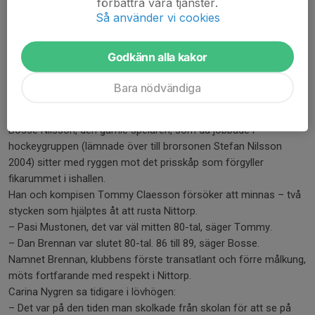
Väntar bara in tiden.
förbättra våra tjänster.
Så använder vi cookies
Det var när Dick Berggren lockades ner från Skellefteå, eller
Lejonström utanför Skellefteå, som laget hittade tvåans växel.
Dick kombinerade jobbet som fritidsintendent i Tranemo
Godkänn alla kakor
kommun med det som tränare för Nittorps IK.
Året: 1981.
Bara nödvändiga
– Det var väl första gången träningsdosen ökade på allvar. Vi
hade gått upp i tvåan. Men det är länge sedan nu.
Bosse Nilsson, den gamle spelaren, som då jobbade i
hockeygruppen (lämnade över till brorsonen Stefan Nilsson
2004) sitter med ryggen mot det prisskåp som förgyller
fikarummet i ishallen.
Han och kompisen Tommy Claesson försöker att minnas – två
stycken som hjälptes åt att rusta Nittorp.
– Pasi Mustonen, det var väl mitten 80-tal, säger Tommy.
– Dan Brennan var slutet 80-tal. 86 till 89, säger Bosse.
Namnet Brennan, klubbens förste transatlant och förre målkung,
möts fortfarande med respekt i Nittorp.
Carina Nygren sa tidigare i lövhögen:
– Det var på den tiden man skolkade från skolan för att se på