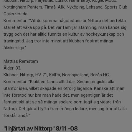
Klubbar: Nittorp, Färjestad, Lukko, Hammarby, Rögle, Modo,
Nottingham Panters, Timrå, AIK, Nyköping, Leksand, Sports Club
Csikszereda.
Kommentar: ”Vill du komma någonstans är Nittorp det perfekta
stället att växa upp på. Det var familjär stämning, man kände sig
trygg och det har alltid funnits en kultur av hockeykunskap och
träningstid. Jag tror inte minst att klubben fostrat många
åkskickliga.”
Mattias Remstam
Ålder: 33.
Klubbar: Nittorp, HV 71, KalPa, Nordsjaelland, Borås HC.
Kommentar: ”Klubben fanns alltid där. Sedan umgicks alla
utanför isen, vilket skapade en otrolig laganda. Kanske att man
inte förstod hur bra man hade det, men egentligen är det
fantastiskt att se så många spelare som tagit sig vidare från
Nittorp. Det går att lyfta fram många ledare, men jag tror att alla
förstår ändå.”
"I hjärtat av Nittorp" 8/11 -08