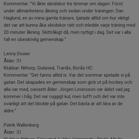
Kommentar: ”Vi åkte skridskor tre timmar om dagen. Först
under allmänhetens åkning och sedan under träningen. Dan
Haglund, en av mina gamla tränare, tjatade alltid om hur viktigt
det var att kunna åka skridskor rätt och inledde varje träning med
20 minuter åkning. Skittråkigt då, men nyttigt i dag. Det var i alla
fall en obeskrivlig gemenskap.”
Lenny Dower
Ålder: 31.
Klubbar: Nittorp, Gislaved, Tranås, Borås HC.
Kommentar: ”Det fanns alltid is. Var det sommar spelade vi på
gatan. Det skapades en gemenskap som gick ut på hockey och
alla var med, oavsett ålder. Jörgen Levinsson var äldst vad jag
kommer i håg. Det var ruggigt kul, men tufft och det var inte
ovanligt att det blödde på gatan. Det bästa är att lära av de
äldre.”
Patrik Wallenberg
Ålder: 31.