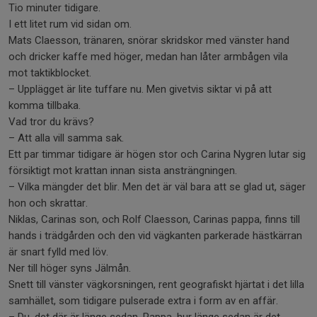
Tio minuter tidigare.
I ett litet rum vid sidan om.
Mats Claesson, tränaren, snörar skridskor med vänster hand
och dricker kaffe med höger, medan han låter armbågen vila
mot taktikblocket.
– Upplägget är lite tuffare nu. Men givetvis siktar vi på att
komma tillbaka.
Vad tror du krävs?
– Att alla vill samma sak.
Ett par timmar tidigare är högen stor och Carina Nygren lutar sig
försiktigt mot krattan innan sista ansträngningen.
– Vilka mängder det blir. Men det är väl bara att se glad ut, säger
hon och skrattar.
Niklas, Carinas son, och Rolf Claesson, Carinas pappa, finns till
hands i trädgården och den vid vägkanten parkerade hästkärran
är snart fylld med löv.
Ner till höger syns Jälmån.
Snett till vänster vägkorsningen, rent geografiskt hjärtat i det lilla
samhället, som tidigare pulserade extra i form av en affär.