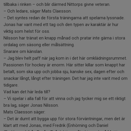
tillbaka i rinken – och blir därmed Nittorps givne veteran.
– Och ledare, säger Mats Claesson.
– Det syntes redan de första träningarna att spelarna lyssnade.
Jonas har varit med ett tag och den typen av karaktär är hur
viktig som helst för oss.
Nilsson har tränat en knapp månad och pratar inte gärna i stora
ordalag om säsong eller målsättning.
Snarare om känslan.
– Jag blev helt paff när jag kom in i det här omklädningsrummet.
Passionen för hockey är enorm. Här sitter killar som knappt har
betalt, som ska upp och jobba sju, kanske sex, dagen efter och
snackar långt, långt efter träningen. Det har jag inte varit med om
tidigare.
Vad kan det här leda till?
– Vi spelar i alla fall för att vinna och jag tycker mig se ett riktigt
bra lag, säger Jonas Nilsson.
Mats Claesson säger:
– Det är dumt att bygga upp för stora förväntningar, men det är
klart att med Jonas, med Fredrik (Enhörning och Daniel