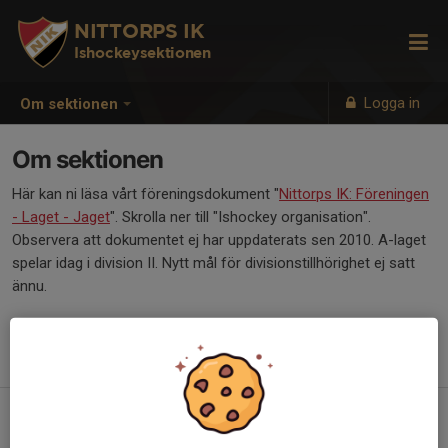
NITTORPS IK
Ishockeysektionen
Logga in
Om sektionen
Om sektionen
Här kan ni läsa vårt föreningsdokument "
Nittorps IK: Föreningen
- Laget - Jaget
". Skrolla ner till "Ishockey organisation".
Observera att dokumentet ej har uppdaterats sen 2010. A-laget
spelar idag i division II. Nytt mål för divisionstillhörighet ej satt
ännu.
Läs även dokumentet "
En gåva för livet"
om att börja spela
ishockey/fotboll.