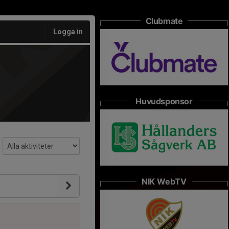
Clubmate
Logga in
Huvudsponsor
NIK WebTV