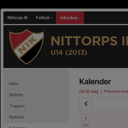
Nittorps IK
Fotboll
Ishockey
NITTORPS I
U14 (2013)
Kalender
Hem
Gå till idag
|
Prenumerer
Nyheter
Truppen
Matcher
1
Sön