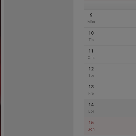
9
Mån
10
Tis
11
Ons
12
Tor
13
Fre
14
Lör
15
Sön