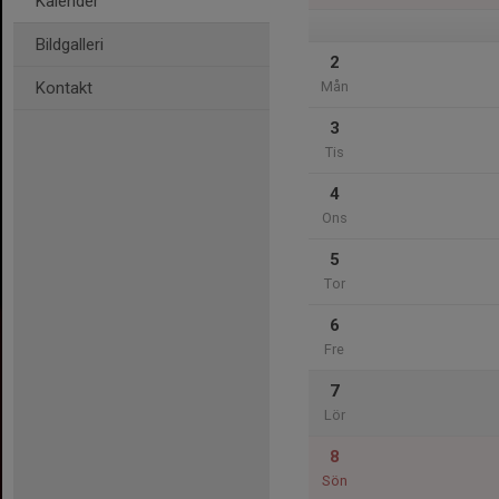
Kalender
Bildgalleri
2
Kontakt
Mån
3
Tis
4
Ons
5
Tor
6
Fre
7
Lör
8
Sön