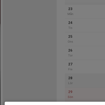
23
Mån
24
Tis
25
Ons
26
Tor
27
Fre
28
Lör
29
Sön