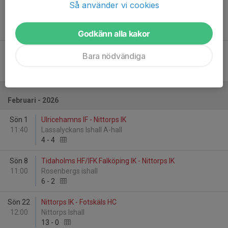
Så använder vi cookies
Sön 18
Nittorps IK - HV 71
12:15
Gislerinken
5
-
0
Godkänn alla kakor
Sön 25
Nittorps IK - Fotskäls HC
Bara nödvändiga
11:50
Nittorps Ishall
8
-
2
Februari - 2026
Sön 1
Ulricehamns IF - Nittorps IK
11:40
Lassalyckans Ishall A-hall
4
-
4
Sön 8
Tidaholms HF/IFK Falköping IK - Nittorps IK
11:00
Rosenbergs ishall
6
-
2
Sön 22
Nittorps IK - Fotskäls HC
12:00
Nittorps Ishall
13
-
0