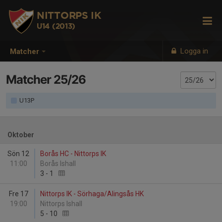
NITTORPS IK
U14 (2013)
Logga in
Matcher
Matcher 25/26
U13P
Oktober
Sön 12
Borås HC - Nittorps IK
11:00
Borås Ishall
3
-
1
Fre 17
Nittorps IK - Sörhaga/Alingsås HK
19:00
Nittorps Ishall
5
-
10