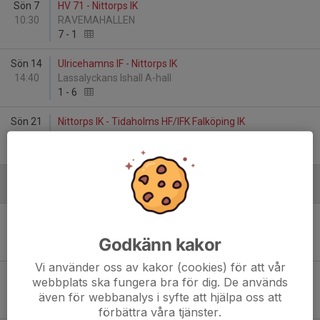
Sön 7
HV 71 - Nittorps IK
10:30
RAVEMAHALLEN
7
-
1
Sön 14
Ulricehamns IF - Nittorps IK
14:40
Lassalyckans Ishall A-hall
1
-
6
Sön 21
Nittorps IK - Tidaholms HF/IFK Falköping IK
10:00
Nittorps Ishall
8
-
10
Januari - 2026
Sön 4
Nittorps IK - Borås HC
10:00
Nittorps Ishall
Godkänn kakor
1
-
6
Vi använder oss av kakor (cookies) för att vår
Sön 11
Sörhaga/Alingsås HK - Nittorps IK
webbplats ska fungera bra för dig. De används
16:15
PUAHALLEN
även för webbanalys i syfte att hjälpa oss att
1
-
4
förbättra våra tjänster.