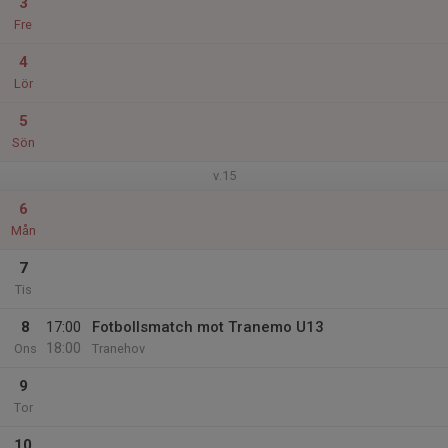
3
Fre
4
Lör
5
Sön
v.15
6
Mån
7
Tis
8
17:00
Fotbollsmatch mot Tranemo U13
18:00
Ons
Tranehov
9
Tor
10