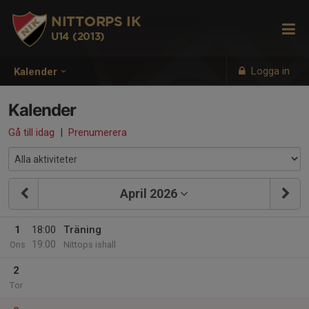
NITTORPS IK
U14 (2013)
Logga in
Kalender
Kalender
Gå till idag
|
Prenumerera
April 2026
1
18:00
Träning
19:00
Ons
Nittops ishall
2
Tor