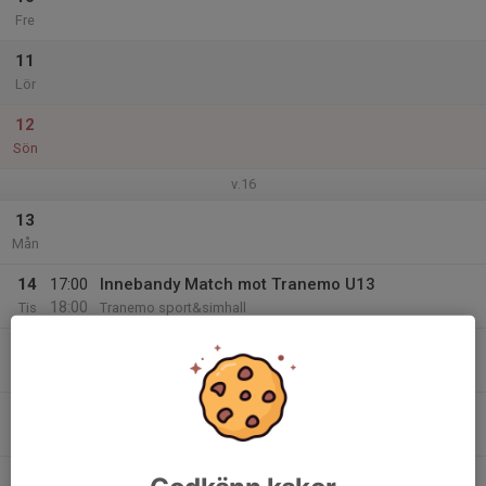
Fre
11
Lör
12
Sön
v.16
13
Mån
14
17:00
Innebandy Match mot Tranemo U13
18:00
Tis
Tranemo sport&simhall
15
Ons
16
Tor
17
20:00
Kalmar cup Liljas