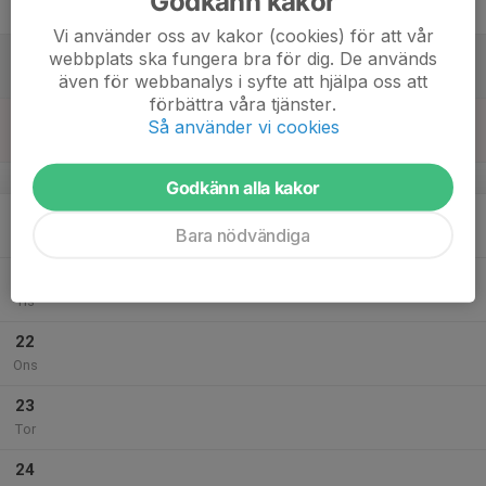
Godkänn kakor
00:00
Fre
Hatstore arena
Vi använder oss av kakor (cookies) för att vår
18
08:00
Gölingstorps Marknad
webbplats ska fungera bra för dig. De används
16:00
Lör
Gölingstorp
även för webbanalys i syfte att hjälpa oss att
förbättra våra tjänster.
19
Så använder vi cookies
Sön
v.17
Godkänn alla kakor
20
Bara nödvändiga
Mån
21
Tis
22
Ons
23
Tor
24