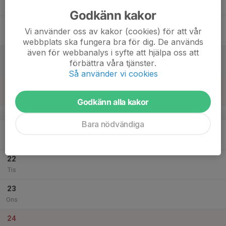
Tor
Godkänn kakor
18
Vi använder oss av kakor (cookies) för att vår
Fre
webbplats ska fungera bra för dig. De används
även för webbanalys i syfte att hjälpa oss att
19
förbättra våra tjänster.
Lör
Så använder vi cookies
20
Sön
Godkänn alla kakor
v.52
Bara nödvändiga
21
Mån
22
Tis
23
Ons
24