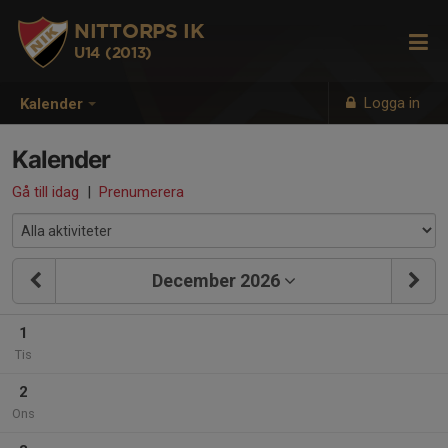
NITTORPS IK
U14 (2013)
Logga in
Kalender
Kalender
Gå till idag
|
Prenumerera
December 2026
1
Tis
2
Ons