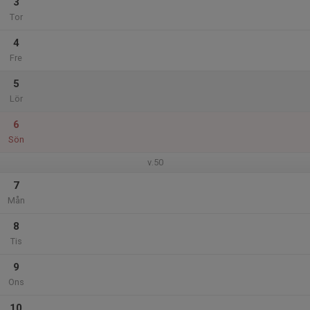
3
Tor
4
Fre
5
Lör
6
Sön
v.50
7
Mån
8
Tis
9
Ons
10