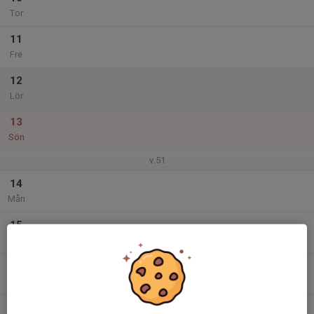
Tor
11
Fre
12
Lör
13
Sön
v.51
14
Mån
15
Tis
16
Ons
17