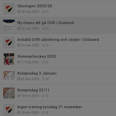
Säsongen 2025/26
28 sep 2025
0
Ny chans att gå OVR i Gislaved
22 sep 2025
0
Inställd OVR utbildning och istider i Gislaved
14 sep 2025
0
Sommarhockey 2025
17 maj 2025
0
Kompisdag 3 Januari
26 dec 2024
0
Kompisdag 22/11
18 nov 2024
0
Ingen träning torsdag 21 november
18 nov 2024
0