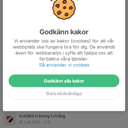
Tidigare nyheter
Godkänn kakor
Vi använder oss av kakor (cookies) för att vår
Hestra Åkeri Hockey Cup 2026
webbplats ska fungera bra för dig. De används
1 jun, 20:52
0
även för webbanalys i syfte att hjälpa oss att
förbättra våra tjänster.
Glöm inte att anmäla er till årets sommarhockey!
Så använder vi cookies
30 apr, 07:48
0
Missa Inte!
Godkänn alla kakor
12 feb, 07:12
0
Bara nödvändiga
Kompisdag 31 oktober
21 okt 2025
0
Inställd träning Lördag
1 okt 2025
0