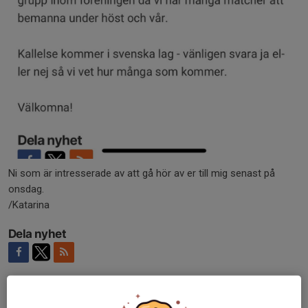
Ni som är intresserade av att gå hör av er till mig senast på
onsdag.
/Katarina
Dela nyhet
Kommentarer