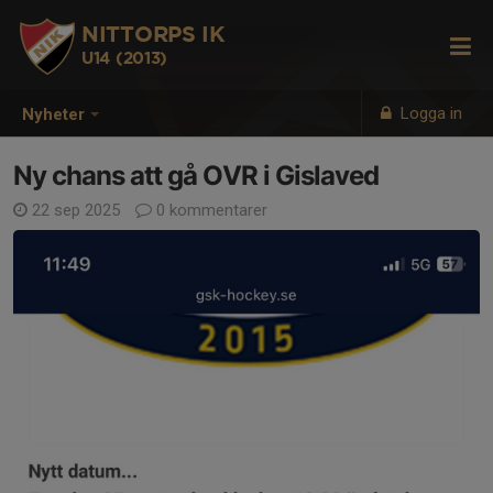
NITTORPS IK
U14 (2013)
Logga in
Nyheter
Ny chans att gå OVR i Gislaved
22 sep 2025
0 kommentarer