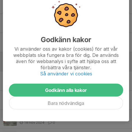
Inställd träning Lördag
1 okt 2025
0
Säsongen 2025/26
28 sep 2025
0
Godkänn kakor
Ny chans att gå OVR i Gislaved
22 sep 2025
0
Vi använder oss av kakor (cookies) för att vår
webbplats ska fungera bra för dig. De används
Inställd OVR utbildning och istider i Gislaved
även för webbanalys i syfte att hjälpa oss att
14 sep 2025
0
förbättra våra tjänster.
Så använder vi cookies
Sommarhockey 2025
17 maj 2025
0
Godkänn alla kakor
Kompisdag 3 Januari
Bara nödvändiga
26 dec 2024
0
Kompisdag 22/11
18 nov 2024
0