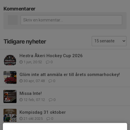
Kommentarer
Tidigare nyheter
Hestra Åkeri Hockey Cup 2026
1 jun, 20:52
0
Glöm inte att anmäla er till årets sommarhockey!
30 apr, 07:48
0
Missa Inte!
12 feb, 07:12
0
Kompisdag 31 oktober
21 okt 2025
0