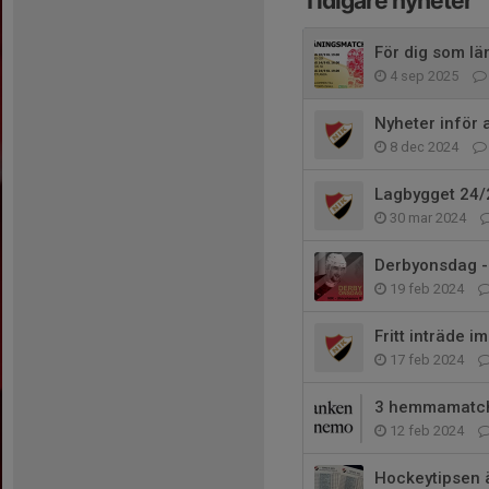
Tidigare nyheter
För dig som lä
4 sep 2025
Nyheter inför 
8 dec 2024
Lagbygget 24/
30 mar 2024
Derbyonsdag - 
19 feb 2024
Fritt inträde 
17 feb 2024
3 hemmamatch
12 feb 2024
Hockeytipsen ä