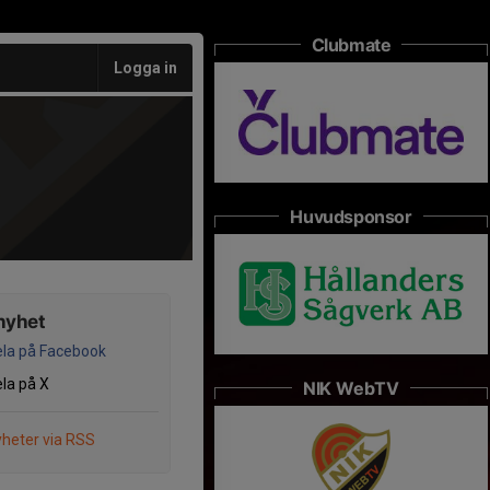
Clubmate
Logga in
Huvudsponsor
nyhet
la på Facebook
la på X
NIK WebTV
heter via RSS