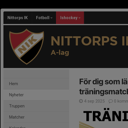
Nittorps IK
Fotboll
Ishockey
NITTORPS I
A-lag
För dig som l
Hem
träningsmatc
Nyheter
4 sep 2025
0 komm
Truppen
Matcher