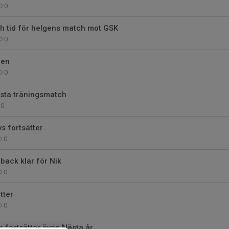
0
h tid för helgens match mot GSK
0
pen
0
sta träningsmatch
0
s fortsätter
0
back klar för Nik
0
tter
0
r fortsätter även Nästa år