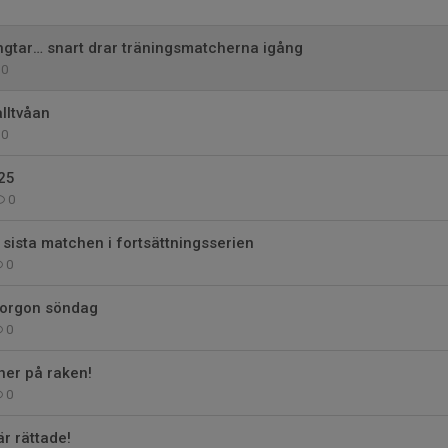
ngtar… snart drar träningsmatcherna igång
0
alltvåan
0
25
0
sista matchen i fortsättningsserien
0
imorgon söndag
0
er på raken!
0
r rättade!