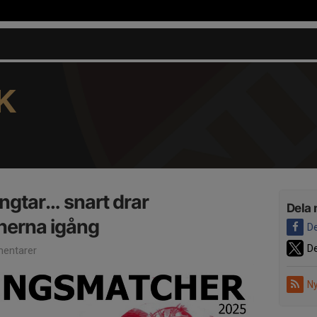
K
ängtar… snart drar
Dela 
herna igång
De
De
entarer
Ny