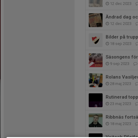
12 dec 2023
Ändrad dag oc
12 dec 2023
Bilder på trup
18 sep 2023
Säsongens för
9 sep 2023
Rolans Vasiljev
28 maj 2023
Rutinerad topp
23 maj 2023
Ribbnäs fortsä
18 maj 2023
Vojtech Pfeife