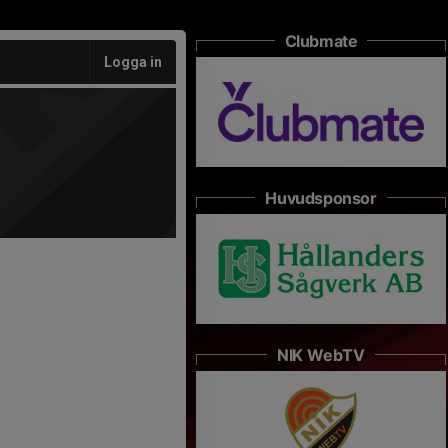
Clubmate
Logga in
Huvudsponsor
NIK WebTV