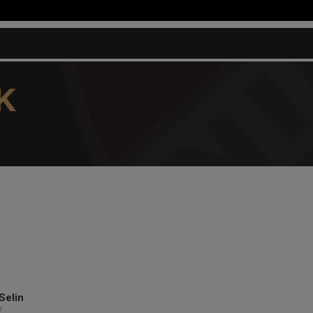
K
Selin
V