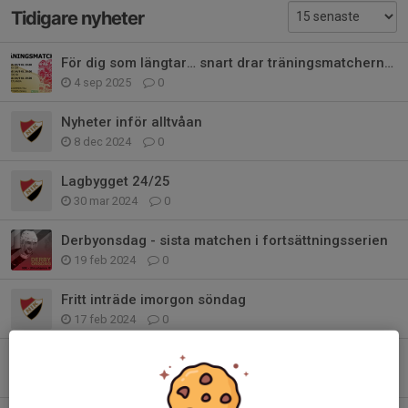
Tidigare nyheter
För dig som längtar… snart drar träningsmatcherna igång
4 sep 2025
0
Nyheter inför alltvåan
8 dec 2024
0
Lagbygget 24/25
30 mar 2024
0
Derbyonsdag - sista matchen i fortsättningsserien
19 feb 2024
0
Fritt inträde imorgon söndag
17 feb 2024
0
3 hemmamatcher på raken!
12 feb 2024
0