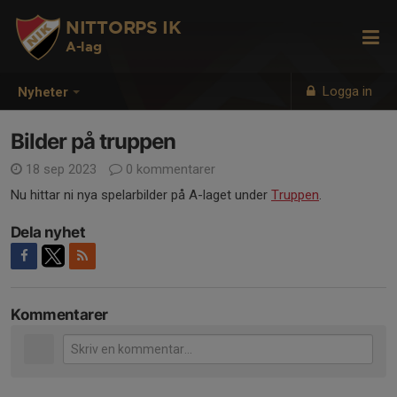
NITTORPS IK
A-lag
Logga in
Nyheter
Bilder på truppen
18 sep 2023
0 kommentarer
Nu hittar ni nya spelarbilder på A-laget under
Truppen
.
Dela nyhet
Kommentarer