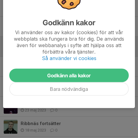
Hockeytipsen är rättade!
12 dec 2023
0
Godkänn kakor
Ändrad dag och tid för helgens match mot GSK
12 dec 2023
0
Vi använder oss av kakor (cookies) för att vår
webbplats ska fungera bra för dig. De används
Bilder på truppen
även för webbanalys i syfte att hjälpa oss att
18 sep 2023
0
förbättra våra tjänster.
Så använder vi cookies
Säsongens första träningsmatch
9 sep 2023
0
Godkänn alla kakor
Rolans Vasiljevs fortsätter
Bara nödvändiga
28 maj 2023
0
Rutinerad toppback klar för Nik
23 maj 2023
0
Ribbnäs fortsätter
18 maj 2023
0