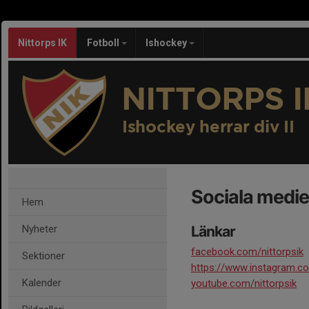
Nittorps IK
Fotboll
Ishockey
NITTORPS I
Ishockey herrar div II
Sociala medie
Hem
Nyheter
Länkar
facebook.com/nittorpsik
Sektioner
https://www.instagram.co
Kalender
youtube.com/nittorpsik