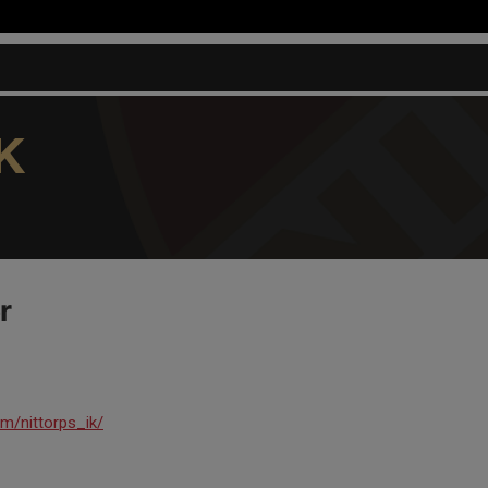
K
r
m/nittorps_ik/