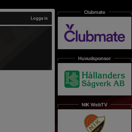
Clubmate
Logga in
Huvudsponsor
NIK WebTV