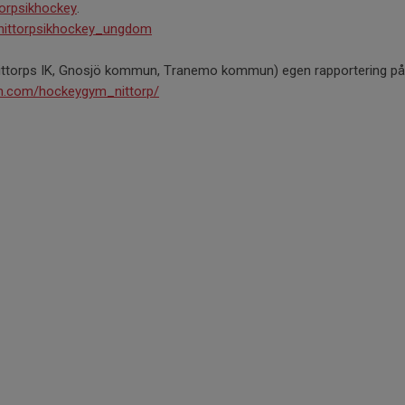
orpsikhockey
.
nittorpsikhockey_ungdom
ittorps IK, Gnosjö kommun, Tranemo kommun) egen rapportering på
m.com/hockeygym_nittorp/