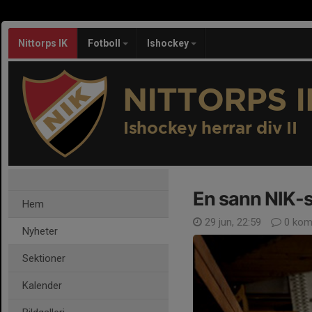
Nittorps IK
Fotboll
Ishockey
NITTORPS I
Ishockey herrar div II
En sann NIK-s
Hem
29 jun, 22:59
0 kom
Nyheter
Sektioner
Kalender