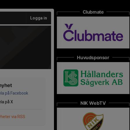
Clubmate
Logga in
Huvudsponsor
nyhet
la på Facebook
la på X
NIK WebTV
heter via RSS