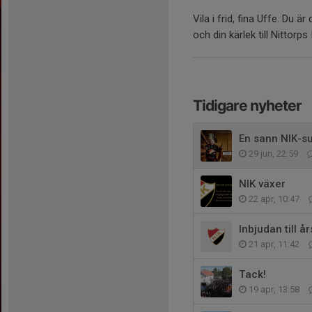
Vila i frid, fina Uffe. Du ä
och din kärlek till Nittorps 
Tidigare nyheter
En sann NIK-su
29 jun, 22:59
NIK växer
22 apr, 10:47
Inbjudan till 
21 apr, 11:42
Tack!
19 apr, 13:58