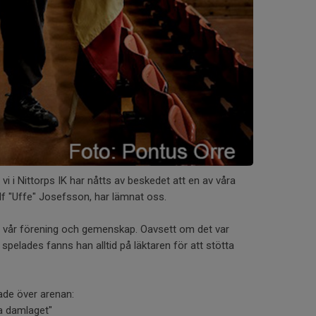
i i Nittorps IK har nåtts av beskedet att en av våra
lf "Uffe" Josefsson, har lämnat oss.
 av vår förening och gemenskap. Oavsett om det var
 spelades fanns han alltid på läktaren för att stötta
ade över arenan:
a damlaget"