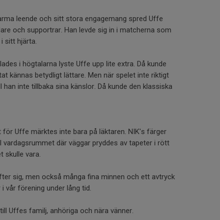
 varma leende och sitt stora engagemang spred Uffe
ledare och supportrar. Han levde sig in i matcherna som
 sitt hjärta.
ades i högtalarna lyste Uffe upp lite extra. Då kunde
t kännas betydligt lättare. Men när spelet inte riktigt
han inte tillbaka sina känslor. Då kunde den klassiska
t för Uffe märktes inte bara på läktaren. NIK's färger
l vardagsrummet där väggar pryddes av tapeter i rött
 skulle vara.
fter sig, men också många fina minnen och ett avtryck
 vår förening under lång tid.
ill Uffes familj, anhöriga och nära vänner.