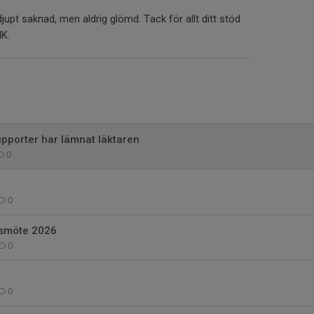
r djupt saknad, men aldrig glömd. Tack för allt ditt stöd
IK.
pporter har lämnat läktaren
0
0
årsmöte 2026
0
0