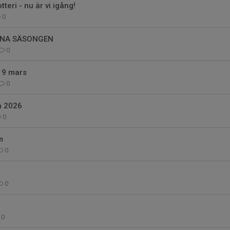
eri - nu är vi igång!
0
NNA SÄSONGEN
0
s 9 mars
0
n 2026
0
m
0
!
0
!
0