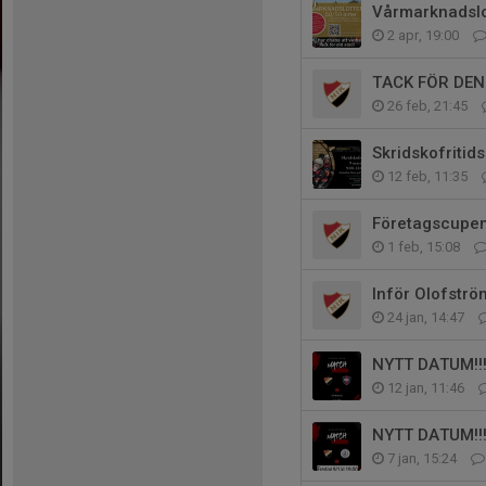
Vårmarknadslott
2 apr, 19:00
TACK FÖR DE
26 feb, 21:45
Skridskofritid
12 feb, 11:35
Företagscupe
1 feb, 15:08
Inför Olofströ
24 jan, 14:47
NYTT DATUM!!
12 jan, 11:46
NYTT DATUM!!
7 jan, 15:24