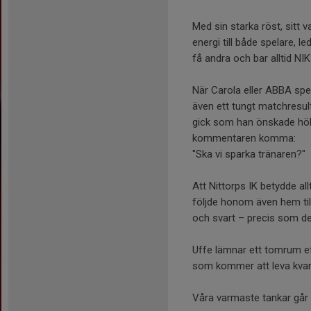
Med sin starka röst, sitt
energi till både spelare, 
få andra och bar alltid NIK i
När Carola eller ABBA spel
även ett tungt matchresulta
gick som han önskade höll 
kommentaren komma:
"Ska vi sparka tränaren?"
Att Nittorps IK betydde all
följde honom även hem til
och svart – precis som det
Uffe lämnar ett tomrum e
som kommer att leva kvar i
Våra varmaste tankar går t