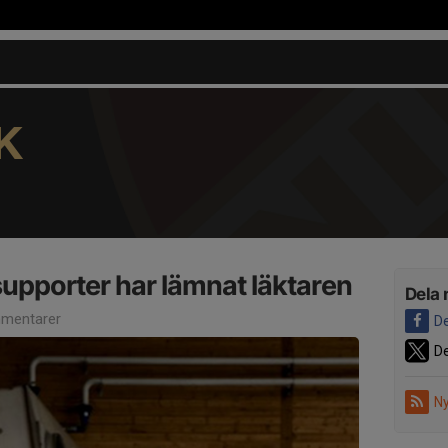
K
upporter har lämnat läktaren
Dela 
mentarer
De
De
Ny