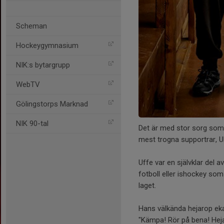
Scheman
Hockeygymnasium
NIK:s bytargrupp
WebTV
Gölingstorps Marknad
NIK 90-tal
Det är med stor sorg som v
mest trogna supportrar, U
Uffe var en självklar del
fotboll eller ishockey som
laget.
Hans välkända hejarop ek
"Kämpa! Rör på bena! Hej