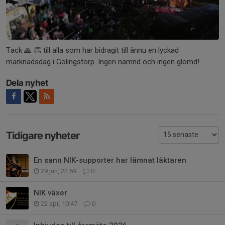
Tack 🙏 👏 till alla som har bidragit till ännu en lyckad
marknadsdag i Gölingstorp. Ingen nämnd och ingen glömd!
Dela nyhet
Tidigare nyheter
En sann NIK-supporter har lämnat läktaren
29 jun, 22:59
0
NIK växer
22 apr, 10:47
0