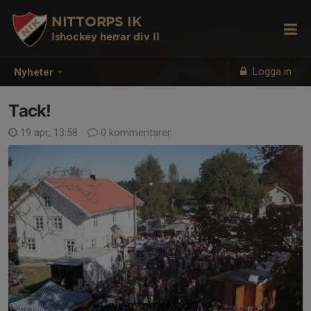
NITTORPS IK
Ishockey herrar div II
Logga in
Nyheter
Tack!
19 apr, 13:58
0 kommentarer