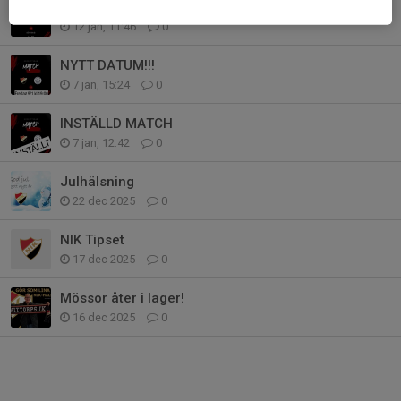
NYTT DATUM!!!
12 jan, 11:46
0
NYTT DATUM!!!
7 jan, 15:24
0
INSTÄLLD MATCH
7 jan, 12:42
0
Julhälsning
22 dec 2025
0
NIK Tipset
17 dec 2025
0
Mössor åter i lager!
16 dec 2025
0