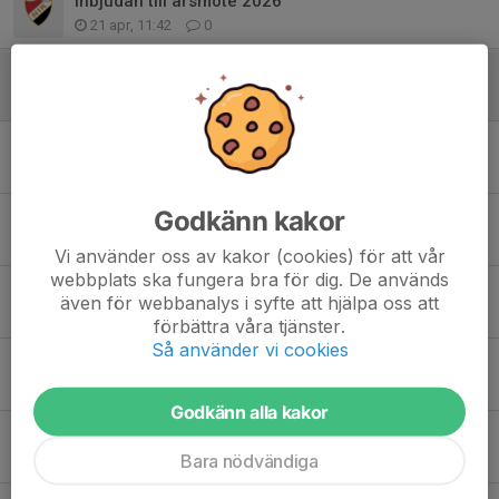
Inbjudan till årsmöte 2026
21 apr, 11:42
0
Tack!
19 apr, 13:58
0
Vårmarknadslotteri - nu är vi igång!
2 apr, 19:00
0
Godkänn kakor
TACK FÖR DENNA SÄSONGEN
26 feb, 21:45
0
Vi använder oss av kakor (cookies) för att vår
webbplats ska fungera bra för dig. De används
Skridskofritids 9 mars
även för webbanalys i syfte att hjälpa oss att
12 feb, 11:35
0
förbättra våra tjänster.
Så använder vi cookies
Företagscupen 2026
1 feb, 15:08
0
Godkänn alla kakor
Inför Olofström
Bara nödvändiga
24 jan, 14:47
0