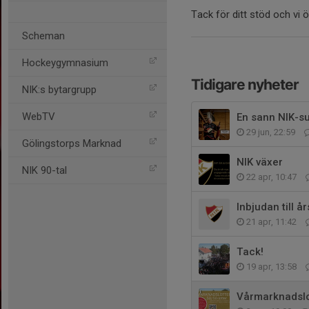
Tack för ditt stöd och vi öns
Scheman
Hockeygymnasium
Tidigare nyheter
NIK:s bytargrupp
WebTV
En sann NIK-su
29 jun, 22:59
Gölingstorps Marknad
NIK växer
NIK 90-tal
22 apr, 10:47
Inbjudan till 
21 apr, 11:42
Tack!
19 apr, 13:58
Vårmarknadslott