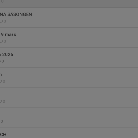
0
NNA SÄSONGEN
0
s 9 mars
0
n 2026
0
m
0
!
0
!
0
TCH