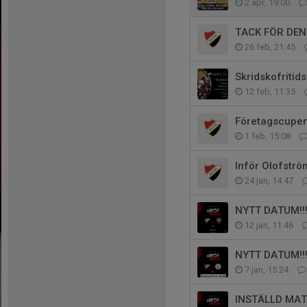
2 apr, 19:00
TACK FÖR DE
26 feb, 21:45
Skridskofritid
12 feb, 11:35
Företagscupe
1 feb, 15:08
Inför Olofströ
24 jan, 14:47
NYTT DATUM!!
12 jan, 11:46
NYTT DATUM!!
7 jan, 15:24
INSTÄLLD MA