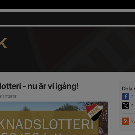
K
teri - nu är vi igång!
Dela 
entarer
De
De
Ny