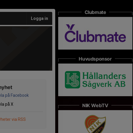
Clubmate
Logga in
Huvudsponsor
nyhet
la på Facebook
la på X
NIK WebTV
heter via RSS