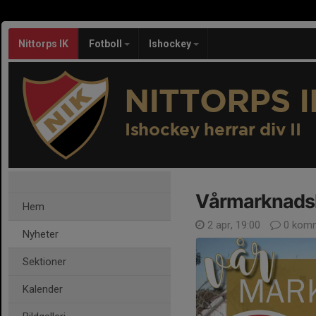
Nittorps IK
Fotboll
Ishockey
NITTORPS I
Ishockey herrar div II
Vårmarknadslot
Hem
2 apr, 19:00
0 komm
Nyheter
Sektioner
Kalender