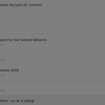
kar dig lycka till i lotteriet!
pporter har lämnat läktaren
0
0
årsmöte 2026
0
0
eri - nu är vi igång!