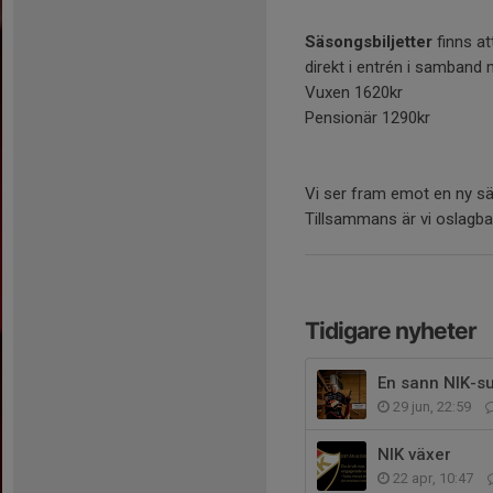
Säsongsbiljetter
finns at
direkt i entrén i samband
Vuxen 1620kr
Pensionär 1290kr
Vi ser fram emot en ny s
Tillsammans är vi oslagba
Tidigare nyheter
En sann NIK-su
29 jun, 22:59
NIK växer
22 apr, 10:47