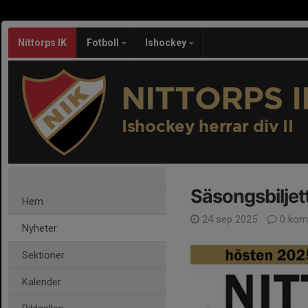
Nittorps IK
Fotboll
Ishockey
NITTORPS I
Ishockey herrar div II
Säsongsbiljet
Hem
24 sep 2025
0 kom
Nyheter
Sektioner
Kalender