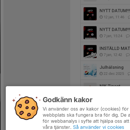
NYTT DATUM!!
12 jan, 11:46
NYTT DATUM!!
7 jan, 15:24
INSTÄLLD MA
7 jan, 12:42
Julhälsning
22 dec 2025
NIK Tipset
17 dec 2025
Godkänn kakor
Mössor åter i l
Vi använder oss av kakor (cookies) för 
16 dec 2025
webbplats ska fungera bra för dig. De
för webbanalys i syfte att hjälpa oss att
våra tjänster.
Så använder vi cookies