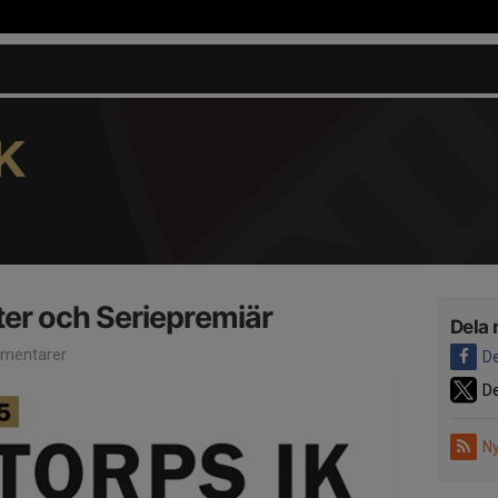
K
ter och Seriepremiär
Dela 
mentarer
De
De
Ny