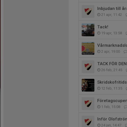
Inbjudan till 
21 apr, 11:42
Tack!
19 apr, 13:58
Vårmarknadslott
2 apr, 19:00
TACK FÖR DE
26 feb, 21:45
Skridskofritid
12 feb, 11:35
Företagscupe
1 feb, 15:08
Inför Olofströ
24 jan, 14:47