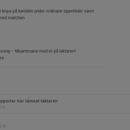
t köpa på kansliet under ordinarie öppettider samt
 med matchen.
äsong – tillsammans med er på läktaren!
ra
pporter har lämnat läktaren
0
0