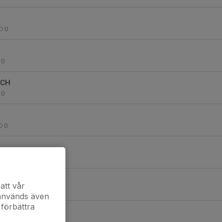
!
0
!
0
TCH
0
0
0
ager!
att vår
0
 används även
 förbättra