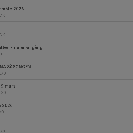
årsmöte 2026
0
0
eri - nu är vi igång!
0
NNA SÄSONGEN
0
s 9 mars
0
n 2026
0
m
0