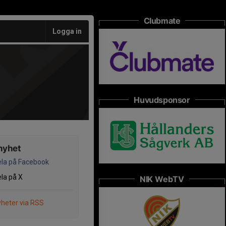
Clubmate
Logga in
Huvudsponsor
nyhet
la på Facebook
la på X
NIK WebTV
heter via RSS