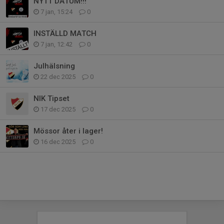
NYTT DATUM!!!
7 jan, 15:24
0
INSTÄLLD MATCH
7 jan, 12:42
0
Julhälsning
22 dec 2025
0
NIK Tipset
17 dec 2025
0
Mössor åter i lager!
16 dec 2025
0