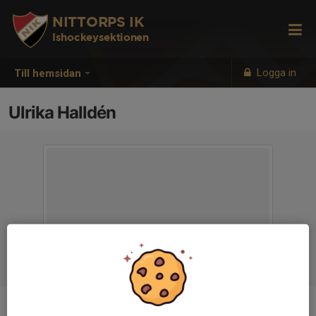
NITTORPS IK
Ishockeysektionen
Logga in
Till hemsidan
Ulrika Halldén
Titel
Hockeysektion ungdom