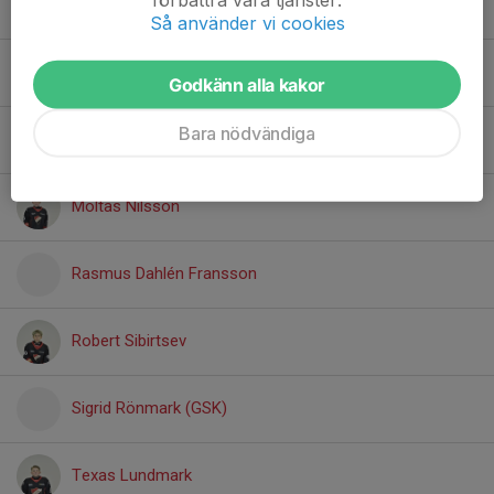
Lucas Gustafsson
Så använder vi cookies
Lukas Skoglund
Godkänn alla kakor
Bara nödvändiga
Mio Persson Lund
Moltas Nilsson
Rasmus Dahlén Fransson
Robert Sibirtsev
Sigrid Rönmark (GSK)
Texas Lundmark