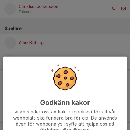
Christian Johansson
Tränare
Spelare
Albin Blåberg
Axel Karlsson
Benjamin Fernebrand
Casper Gunnarsson
Godkänn kakor
Vi använder oss av kakor (cookies) för att vår
Joel Johansson
webbplats ska fungera bra för dig. De används
även för webbanalys i syfte att hjälpa oss att
förbättra våra tjänster.