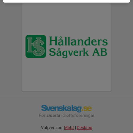
För
smarta
idrottsföreningar
Välj version:
Mobil
|
Desktop