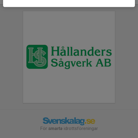
För
smarta
idrottsföreningar