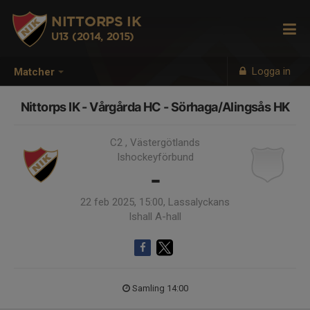
NITTORPS IK
U13 (2014, 2015)
Logga in
Matcher
Nittorps IK - Vårgårda HC - Sörhaga/Alingsås HK
C2 , Västergötlands
Ishockeyförbund
-
22 feb 2025, 15:00, Lassalyckans
Ishall A-hall
Samling 14:00