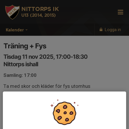
NITTORPS IK
U13 (2014, 2015)
Logga in
Kalender
Träning + Fys
Tisdag 11 nov 2025, 17:00-18:30
Nittorps ishall
Samling: 17:00
Ta med skor och kläder för fys utomhus