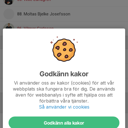
88. Moltas Bjelke Josefsson
96. Vilmer Carlsson
Ledare
Adrian Grönkvist
Materialförvaltare
Elias Cederwall
Tränare
Godkänn kakor
Vi använder oss av kakor (cookies) för att vår
Melker Gustafsson
Tränare
webbplats ska fungera bra för dig. De används
även för webbanalys i syfte att hjälpa oss att
förbättra våra tjänster.
Referat
Så använder vi cookies
Godkänn alla kakor
Inget referat skrivet