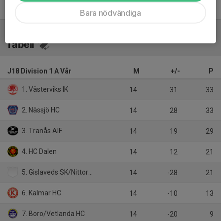
Bara nödvändiga
Tabell
J18 Division 1 A Vår
M
+/-
P
1. Västerviks IK
14
31
33
2. Nässjö HC
14
28
33
3. Tranås AIF
14
19
29
4. HC Dalen
14
12
21
5. Gislaveds SK/Nittorp IK
14
-28
21
6. Kalmar HC
14
-10
13
7. Boro/Vetlanda HC
14
-20
9