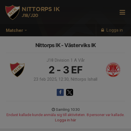
NITTORPS IK
J18/J20
Logga in
Matcher
Nittorps IK - Västerviks IK
J18 Division 1 A Vår
2 - 3
EF
23 feb 2025, 12:30, Nittorps Ishall
Samling 10:30
Endast kallade kunde anmäla sig till aktiviteten. 8 personer var kallade.
Logga in här