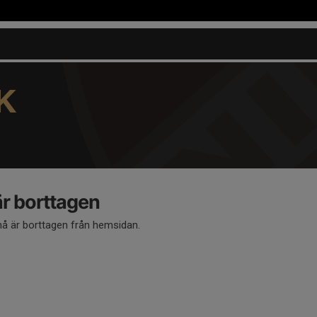
K
 borttagen
 är borttagen från hemsidan.