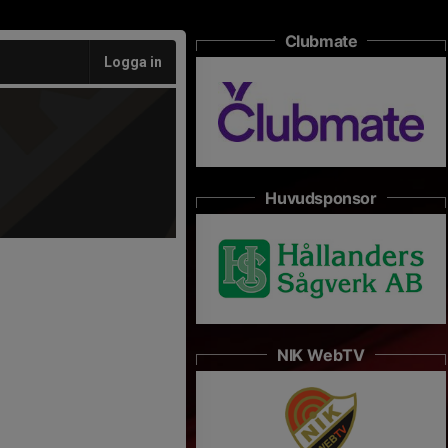
Clubmate
Logga in
Huvudsponsor
NIK WebTV