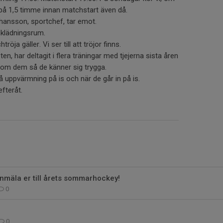
, på 1,5 timme innan matchstart även då.
hansson, sportchef, tar emot.
mklädningsrum.
röja gäller. Vi ser till att tröjor finns.
en, har deltagit i flera träningar med tjejerna sista åren
om dem så de känner sig trygga.
å uppvärmning på is och när de går in på is.
fteråt.
anmäla er till årets sommarhockey!
0
0