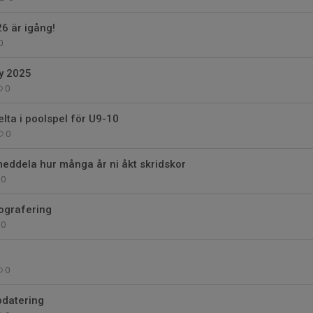
6 är igång!
0
y 2025
0
elta i poolspel för U9-10
0
eddela hur många år ni åkt skridskor
0
tografering
0
0
pdatering