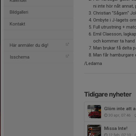
Kalender
ni inte hör nåt annat
Bildgalleri
Christian ”Sågarn” Jo
Ombyte i J-lagets o
Kontakt
Full utrustning + matcht
Emil Claesson, lagkapt
och kommer ta hand 
Här anmäler du dig!
Man brukar få delta p
Man får hamburgare e
Isschema
/Ledarna
Tidigare nyheter
Glöm inte att 
30 apr, 07:46
Missa Inte!
12 feb, 07:10