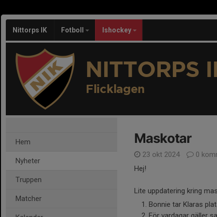
Nittorps IK
Fotboll
Ishockey
NITTORPS I
Flicklagen
Maskotar
Hem
23 okt 2024
0 kom
Nyheter
Hej!
Truppen
Lite uppdatering kring mas
Matcher
Bonnie tar Klaras plat
För vardagar gäller s