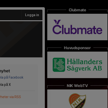
Clubmate
Logga in
Huvudsponsor
nyhet
la på Facebook
la på X
NIK WebTV
heter via RSS