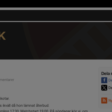
K
Dela 
mentarer
De
De
kotar.
Ny
s ikväll då hon lämnat återbud.
amling 17:30. Matchstart 19.00. På söndagar kör vi, om