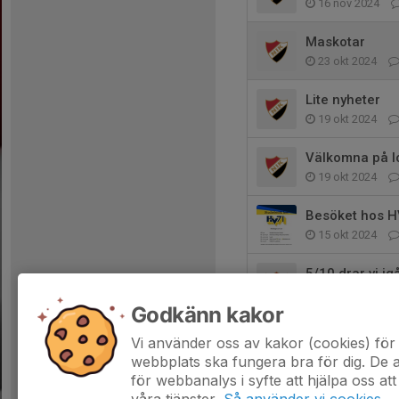
16 nov 2024
Maskotar
23 okt 2024
Lite nyheter
19 okt 2024
Välkomna på lo
19 okt 2024
Besöket hos 
15 okt 2024
5/10 drar vi ig
27 sep 2024
Godkänn kakor
Gemensamma tr
Vi använder oss av kakor (cookies) för 
10 sep 2024
webbplats ska fungera bra för dig. De
för webbanalys i syfte att hjälpa oss att