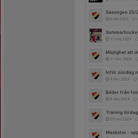
Säsongen 25/2
6 okt 2025
Sommarhocke
17 maj 2025
Möjlighet att d
11 dec 2024
Inför söndag m
4 dec 2024
Bilder från fo
3 dec 2024
Träning lördag
29 nov 2024
Maskotar - up