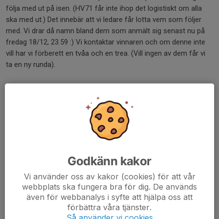
följa med ut på isen. (HV71 får inte ihop det logistiskt om alla
ska med ut.) Det innebär att vi ledare får lotta vem som följer
med. Vi drar då namn bland dem som anmält sig senast nu på
fredag 18/12, 23.59 :) Vi kontaktar vinnaren och om denne inte
vill har vi förberett en tvåa och en trea. (Vill ingen av dem får vi
ta en ny runda).
På matchen kommer alla föreningarna ha med sig tröjor från
sina lag och ha på sig. Alltså vår NIK-tröja.
Vi återkommer när det närmar sig. Om det passar finns
möjligheter att samåka. Hör gärna av er till Christian,
0703025580.
Godkänn kakor
Syns imorgon!
Vi använder oss av kakor (cookies) för att vår
webbplats ska fungera bra för dig. De används
/Ledarna
även för webbanalys i syfte att hjälpa oss att
förbättra våra tjänster.
Dela nyhet
Så använder vi cookies