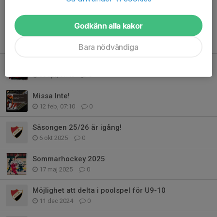
Godkänn alla kakor
Tidigare nyheter
Bara nödvändiga
Glöm inte att anmäla er till årets sommarhockey!
30 apr, 07:46
0
Missa Inte!
12 feb, 07:10
0
Säsongen 25/26 är igång!
6 okt 2025
0
Sommarhockey 2025
17 maj 2025
0
Möjlighet att delta i poolspel för U9-10
11 dec 2024
0