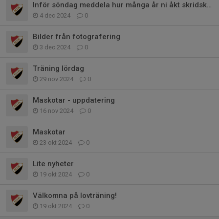
Inför söndag meddela hur många år ni åkt skridskor
4 dec 2024
0
Bilder från fotografering
3 dec 2024
0
Träning lördag
29 nov 2024
0
Maskotar - uppdatering
16 nov 2024
0
Maskotar
23 okt 2024
0
Lite nyheter
19 okt 2024
0
Välkomna på lovträning!
19 okt 2024
0