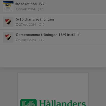
Besöket hos HV71
15 okt 2024
0
5/10 drar vi igång igen
27 sep 2024
0
Gemensamma träningen 16/9 inställd!
10 sep 2024
0