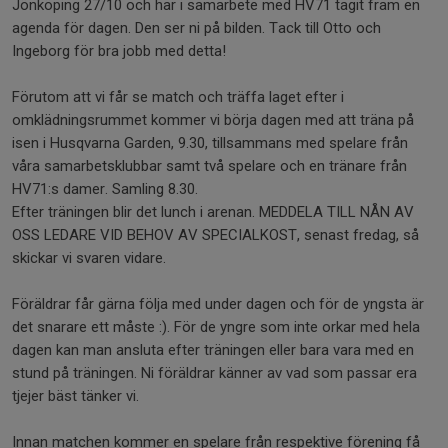
Jönköping 27/10 och har i samarbete med HV71 tagit fram en
agenda för dagen. Den ser ni på bilden. Tack till Otto och
Ingeborg för bra jobb med detta!
Förutom att vi får se match och träffa laget efter i
omklädningsrummet kommer vi börja dagen med att träna på
isen i Husqvarna Garden, 9.30, tillsammans med spelare från
våra samarbetsklubbar samt två spelare och en tränare från
HV71:s damer. Samling 8.30.
Efter träningen blir det lunch i arenan. MEDDELA TILL NÅN AV
OSS LEDARE VID BEHOV AV SPECIALKOST, senast fredag, så
skickar vi svaren vidare.
Föräldrar får gärna följa med under dagen och för de yngsta är
det snarare ett måste :). För de yngre som inte orkar med hela
dagen kan man ansluta efter träningen eller bara vara med en
stund på träningen. Ni föräldrar känner av vad som passar era
tjejer bäst tänker vi.
Innan matchen kommer en spelare från respektive förening få