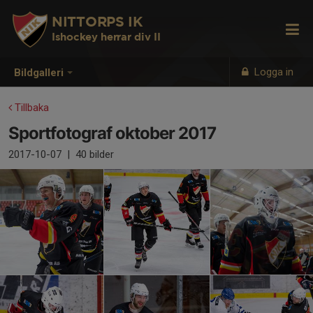
NITTORPS IK
Ishockey herrar div II
Logga in
Bildgalleri
Tillbaka
Sportfotograf oktober 2017
2017-10-07
|
40 bilder