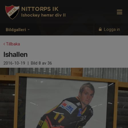
NITTORPS IK
Ishockey herrar div II
Logga in
Bildgalleri
Tillbaka
Ishallen
2016-10-19
|
Bild
8
av 36