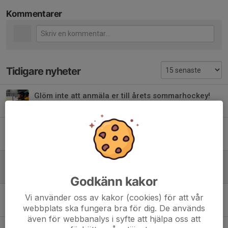
Kommentarer
Tidigare nyheter
Glöm inte att anmäla er till årets sommarhockey!
30 apr, 07:48
0
Missa Inte!
12 feb, 07:12
0
Sommarhockey 2025
17 maj 2025
0
Godkänn kakor
Välkomna på lovträning!
Vi använder oss av kakor (cookies) för att vår
19 okt 2024
0
webbplats ska fungera bra för dig. De används
även för webbanalys i syfte att hjälpa oss att