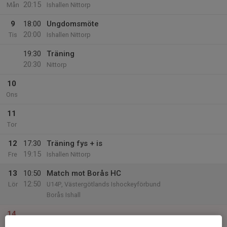
20:15
Mån
Ishallen Nittorp
9
18:00
Ungdomsmöte
20:00
Tis
Ishallen Nittorp
19:30
Träning
20:30
Nittorp
10
Ons
11
Tor
12
17:30
Träning fys + is
19:15
Fre
Ishallen Nittorp
13
10:50
Match mot Borås HC
12:50
Lör
U14P, Västergötlands Ishockeyförbund
Borås Ishall
14
Sön