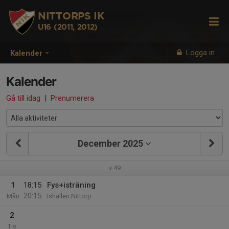
NITTORPS IK
U16 (2011, 2012)
Logga in
Kalender
Kalender
Gå till idag
|
Prenumerera
December 2025
v.49
1
18:15
Fys+isträning
20:15
Mån
Ishallen Nittorp
2
Tis