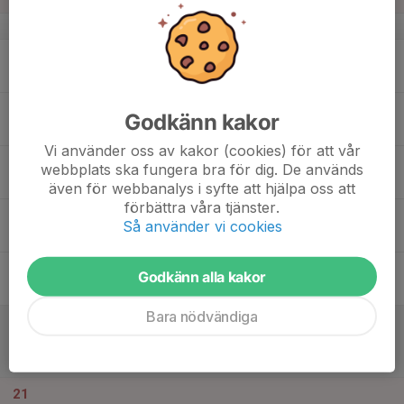
v.51
15
18:15
Fys+isträning
20:15
Mån
Ishallen Nittorp
16
19:30
Träning
Godkänn kakor
20:30
Tis
nittorp ishall
Vi använder oss av kakor (cookies) för att vår
17
webbplats ska fungera bra för dig. De används
Ons
även för webbanalys i syfte att hjälpa oss att
förbättra våra tjänster.
18
Så använder vi cookies
Tor
19
17:30
Träning fys + is
Godkänn alla kakor
19:15
Fre
Ishallen Nittorp
Bara nödvändiga
20
12:00
Match mot HV 71
14:00
Lör
U14P, Västergötlands Ishockeyförbund
PROLYMPIAHALLEN
21