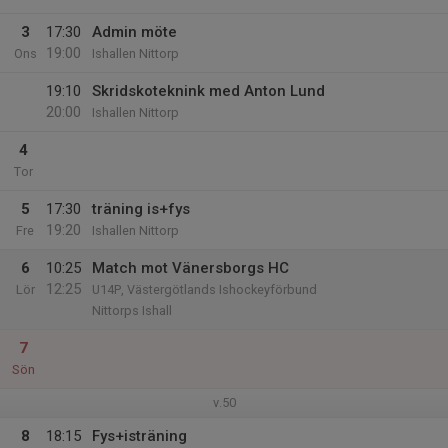
3
17:30
Admin möte
19:00
Ons
Ishallen Nittorp
19:10
Skridskoteknink med Anton Lund
20:00
Ishallen Nittorp
4
Tor
5
17:30
träning is+fys
19:20
Fre
Ishallen Nittorp
6
10:25
Match mot Vänersborgs HC
12:25
Lör
U14P, Västergötlands Ishockeyförbund
Nittorps Ishall
7
Sön
v.50
8
18:15
Fys+isträning