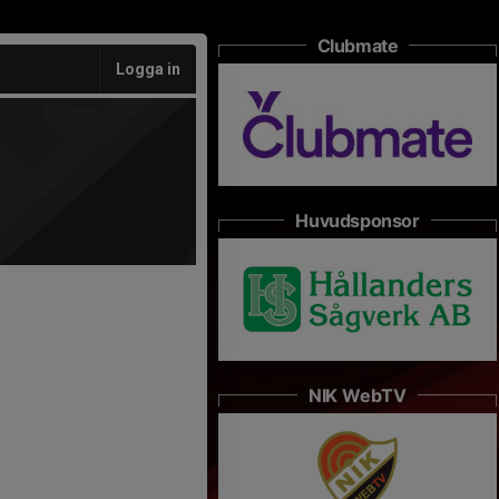
Clubmate
Logga in
Huvudsponsor
NIK WebTV