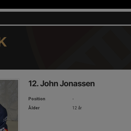
K
12. John Jonassen
Position
-
Ålder
12 år