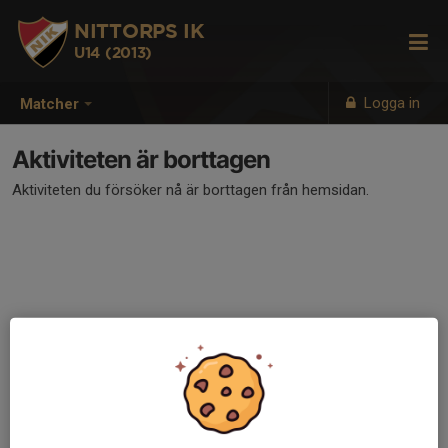
NITTORPS IK
U14 (2013)
Logga in
Matcher
Aktiviteten är borttagen
Aktiviteten du försöker nå är borttagen från hemsidan.