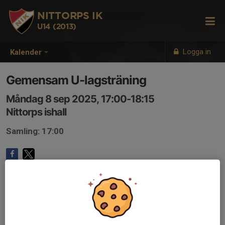
NITTORPS IK
U14 (2013)
Logga in
Kalender
Gemensam U-lagsträning
Måndag 8 sep 2025, 17:00-18:15
Nittorps ishall
Samling: 17:00