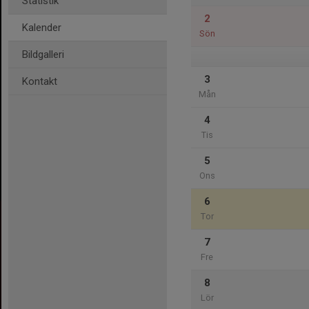
Statistik
2
Kalender
Sön
Bildgalleri
3
Kontakt
Mån
4
Tis
5
Ons
6
Tor
7
Fre
8
Lör