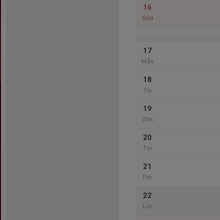
16
Sön
17
Mån
18
Tis
19
Ons
20
Tor
21
Fre
22
Lör