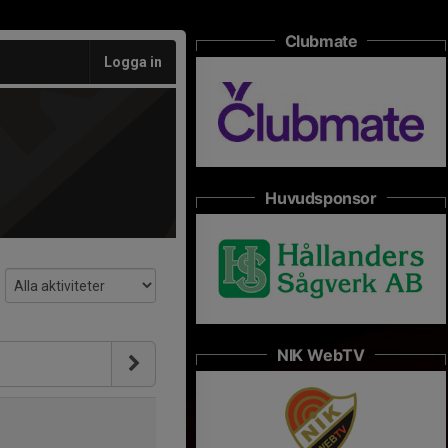
Clubmate
Logga in
Huvudsponsor
NIK WebTV