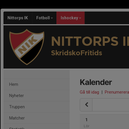
Nittorps IK
Fotboll
Ishockey
NITTORPS I
SkridskoFritids
Kalender
Hem
Gå till idag
|
Prenumerer
Nyheter
Truppen
Matcher
1
Lör