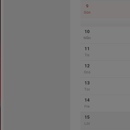
9
Sön
10
Mån
11
Tis
12
Ons
13
Tor
14
Fre
15
Lör