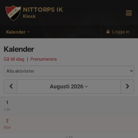
NITTORPS IK
Kiosk
Logga in
Kalender
Kalender
Gå till idag
|
Prenumerera
Augusti 2026
1
Lör
2
Sön
v.32