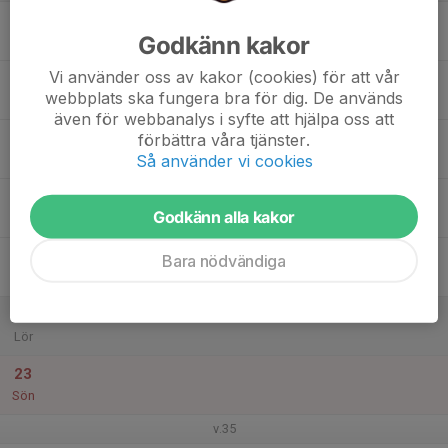
17
Godkänn kakor
Mån
Vi använder oss av kakor (cookies) för att vår
18
webbplats ska fungera bra för dig. De används
Tis
även för webbanalys i syfte att hjälpa oss att
19
förbättra våra tjänster.
Så använder vi cookies
Ons
20
Godkänn alla kakor
Tor
21
Bara nödvändiga
Fre
22
Lör
23
Sön
v.35