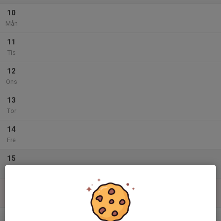
10
Mån
11
Tis
12
Ons
13
Tor
14
Fre
15
Lör
16
Sön
v.34