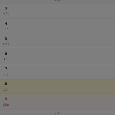
3
Mån
4
Tis
5
Ons
6
Tor
7
Fre
8
Lör
9
Sön
v.33