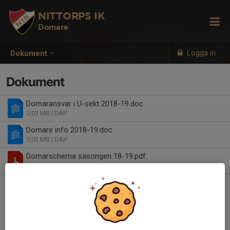
NITTORPS IK
Domare
Logga in
Dokument
Dokument
Domaransvar i U-sekt 2018-19.doc
0,03 MB
| DAIF
Domare info 2018-19.doc
0,03 MB
| DAIF
Domarschema säsongen 18-19.pdf
0,33 MB