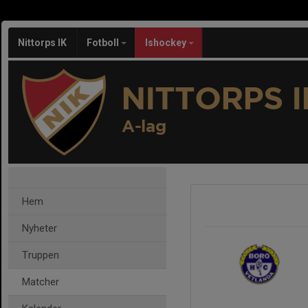
Nittorps IK
Fotboll
Ishockey
NITTORPS I
A-lag
Hem
Nyheter
Truppen
Matcher