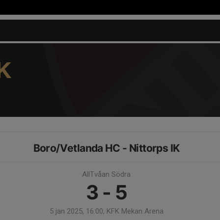
K
Boro/Vetlanda HC - Nittorps IK
AllTvåan Södra
3 - 5
5 jan 2025, 16:00, KFK Mekan Arena