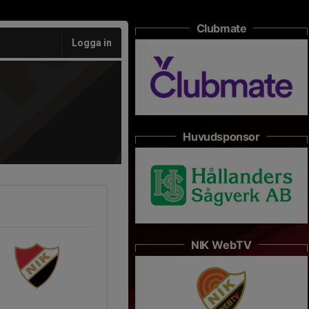
Clubmate
Logga in
Huvudsponsor
NIK WebTV