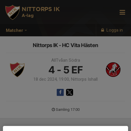
NITTORPS IK
A-lag
Logga in
Matcher
Nittorps IK - HC Vita Hästen
AllTvåan Södra
4 - 5
EF
18 dec 2024, 19:00, Nittorps Ishall
Samling 17:00