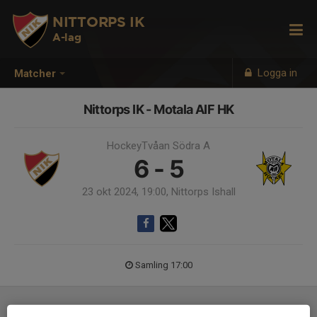
NITTORPS IK
A-lag
Logga in
Matcher
Nittorps IK - Motala AIF HK
HockeyTvåan Södra A
6 - 5
23 okt 2024, 19:00, Nittorps Ishall
Samling 17:00