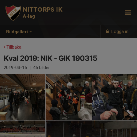
NITTORPS IK
A-lag
Logga in
Bildgalleri
Tillbaka
Kval 2019: NIK - GIK 190315
2019-03-15
|
45 bilder