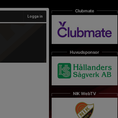
Clubmate
Logga in
Huvudsponsor
NIK WebTV