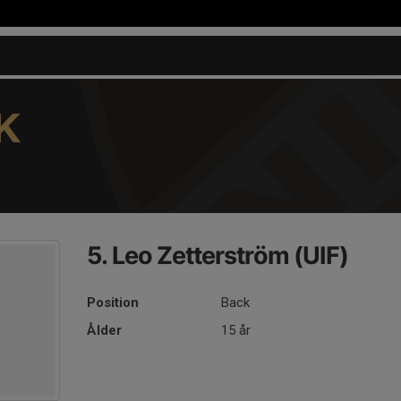
K
5. Leo Zetterström (UIF)
Position
Back
Ålder
15 år