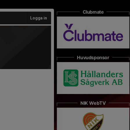
Clubmate
Logga in
Huvudsponsor
NIK WebTV