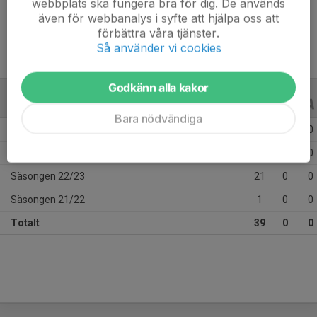
webbplats ska fungera bra för dig. De används
Ålder
15 år
även för webbanalys i syfte att hjälpa oss att
förbättra våra tjänster.
Så använder vi cookies
Godkänn alla kakor
ALLA SERIER
ALLA ÅR
Bara nödvändiga
Säsongen 25/26
16
0
0
Säsongen 24/25
1
0
0
Säsongen 22/23
21
0
0
Säsongen 21/22
1
0
0
Totalt
39
0
0